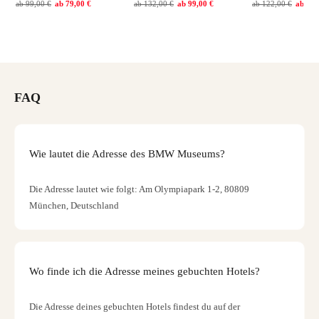
ab
99,00 €
ab
79,00 €
ab
132,00 €
ab
99,00 €
ab
122,00 €
ab
79,
FAQ
Wie lautet die Adresse des BMW Museums?
Die Adresse lautet wie folgt: Am Olympiapark 1-2, 80809
München, Deutschland
Wo finde ich die Adresse meines gebuchten Hotels?
Die Adresse deines gebuchten Hotels findest du auf der