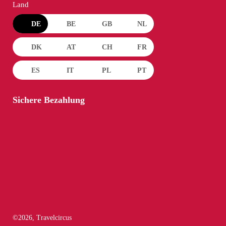
Land
DE
BE
GB
NL
DK
AT
CH
FR
ES
IT
PL
PT
Sichere Bezahlung
©
2026
, Travelcircus