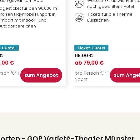
ach gewähltem Hotel
Weitere Extras wie Frühstü
nach gewähltem Hotel
agesticket für den 90.000 m²
roßen Playmobil Funpark in
Tickets für die Therme
irndorf mit Indoor- und
Euskirchen
utdoorbereichen
 + Hotel
Ticket + Hotel
 €
115,00 €
,00 €
ab
79,00 €
son für 1
pro Person für 1
zum Angebot
zum Ange
Nacht
worten
- GOP Varieté-Theater Münster