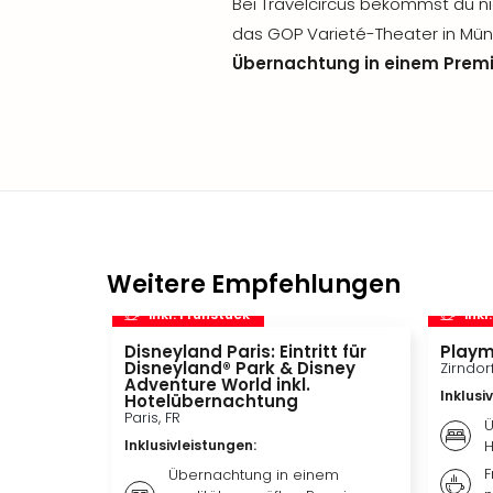
Bei Travelcircus bekommst du nic
das GOP Varieté-Theater in Müns
Übernachtung in einem Prem
Weitere Empfehlungen
inkl. Frühstück
inkl
Disneyland Paris: Eintritt für
Playm
Disneyland® Park & Disney
Zirndor
Adventure World inkl.
Inklusi
Hotelübernachtung
Paris, FR
Ü
Inklusivleistungen
:
H
F
Übernachtung in einem