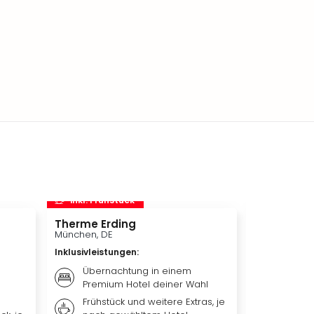
inkl. Frühstück
inkl. Frü
Therme Erding
Disneys D
München, DE
Hamburg, D
Inklusivleistungen
:
Inklusivleis
Übernachtung in einem
Übern
Premium Hotel deiner Wahl
Premi
Frühstück und weitere Extras, je
Weiter