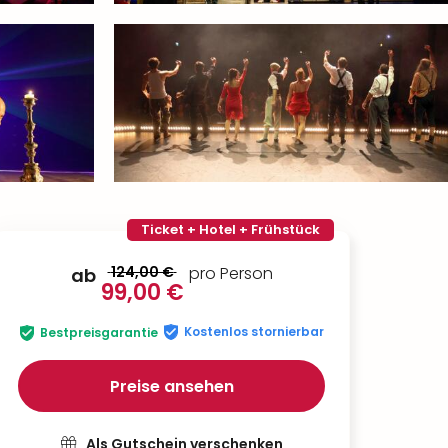
Ticket + Hotel + Frühstück
124,00 €
pro Person
ab
99,00 €
Kostenlos stornierbar
Bestpreisgarantie
Preise ansehen
Als Gutschein verschenken