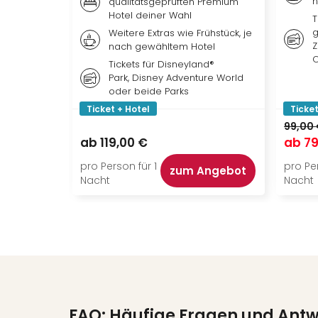
n
qualitätsgeprüften Premium
Hotel deiner Wahl
T
g
Weitere Extras wie Frühstück, je
Z
nach gewähltem Hotel
O
Tickets für Disneyland®
Park, Disney Adventure World
oder beide Parks
Ticket + Hotel
Ticket
99,00
ab
119,00 €
ab
79
pro Person für 1
pro Per
zum Angebot
Nacht
Nacht
FAQ: Häufige Fragen und Ant