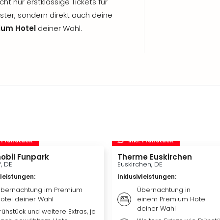
ht nur erstklassige Tickets für
ter, sondern direkt auch deine
ium Hotel
deiner Wahl.
. Frühstück
inkl. Frühstück
obil Funpark
Therme Euskirchen
f, DE
Euskirchen, DE
vleistungen
:
Inklusivleistungen
:
bernachtung im Premium
Übernachtung in
otel deiner Wahl
einem Premium Hotel
deiner Wahl
rühstück und weitere Extras, je