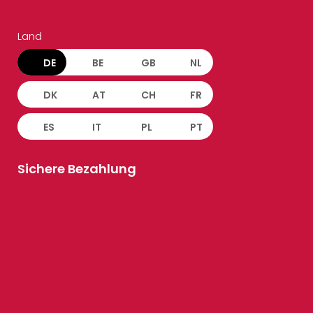
Land
DE
BE
GB
NL
DK
AT
CH
FR
ES
IT
PL
PT
Sichere Bezahlung