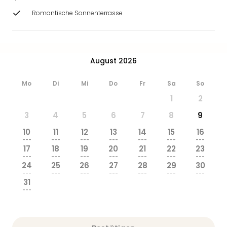
Romantische Sonnenterrasse
August 2026
Mo
Di
Mi
Do
Fr
Sa
So
1
2
3
4
5
6
7
8
9
10
11
12
13
14
15
16
---
---
---
---
---
---
---
17
18
19
20
21
22
23
---
---
---
---
---
---
---
24
25
26
27
28
29
30
---
---
---
---
---
---
---
31
---