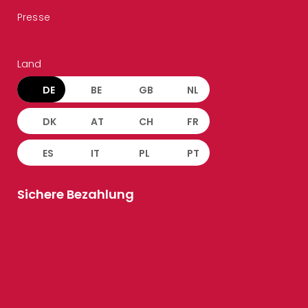
Presse
Land
DE
BE
GB
NL
DK
AT
CH
FR
ES
IT
PL
PT
Sichere Bezahlung