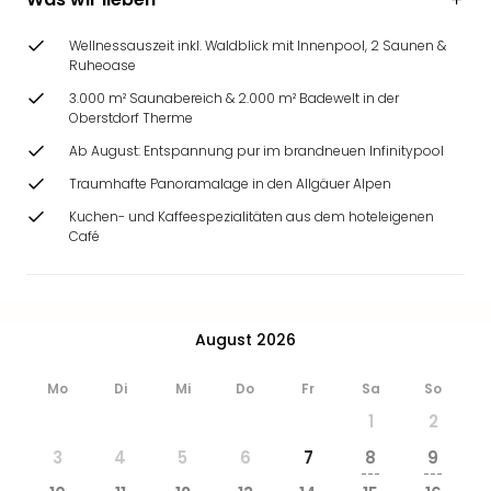
Wellnessauszeit inkl. Waldblick mit Innenpool, 2 Saunen &
Ruheoase
3.000 m² Saunabereich & 2.000 m² Badewelt in der
Oberstdorf Therme
Ab August: Entspannung pur im brandneuen Infinitypool
Traumhafte Panoramalage in den Allgäuer Alpen
Kuchen- und Kaffeespezialitäten aus dem hoteleigenen
Café
August 2026
Mo
Di
Mi
Do
Fr
Sa
So
1
2
3
4
5
6
7
8
9
---
---