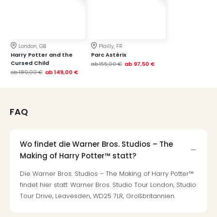
London, GB
Plailly, FR
Harry Potter and the
Parc Astérix
Cursed Child
ab
155,00 €
ab
97,50 €
ab
189,00 €
ab
149,00 €
FAQ
Wo findet die Warner Bros. Studios – The
Making of Harry Potter™ statt?
Die Warner Bros. Studios – The Making of Harry Potter™
findet hier statt: Warner Bros. Studio Tour London, Studio
Tour Drive, Leavesden, WD25 7LR, Großbritannien.