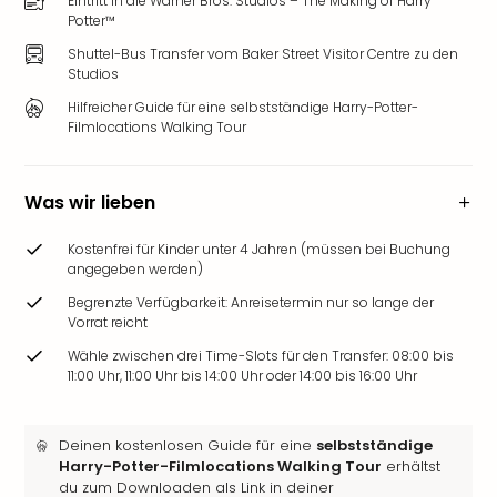
Eintritt in die Warner Bros. Studios – The Making of Harry
Potter™
Shuttel-Bus Transfer vom Baker Street Visitor Centre zu den
Studios
Hilfreicher Guide für eine selbstständige Harry-Potter-
Filmlocations Walking Tour
Was wir lieben
Kostenfrei für Kinder unter 4 Jahren (müssen bei Buchung
angegeben werden)
Begrenzte Verfügbarkeit: Anreisetermin nur so lange der
Vorrat reicht
Wähle zwischen drei Time-Slots für den Transfer: 08:00 bis
11:00 Uhr, 11:00 Uhr bis 14:00 Uhr oder 14:00 bis 16:00 Uhr
Deinen kostenlosen Guide für eine
selbstständige
Harry-Potter-Filmlocations Walking Tour
erhältst
du zum Downloaden als Link in deiner