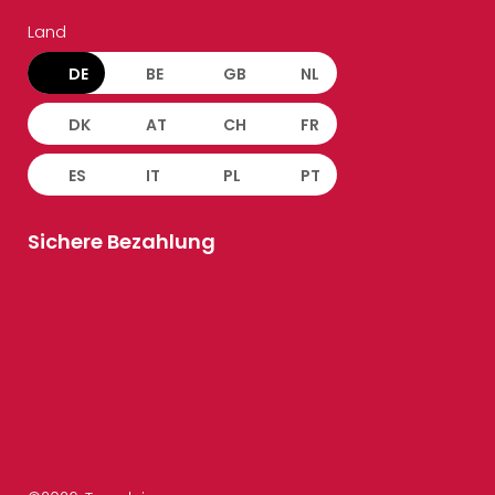
Land
DE
BE
GB
NL
DK
AT
CH
FR
ES
IT
PL
PT
Sichere Bezahlung