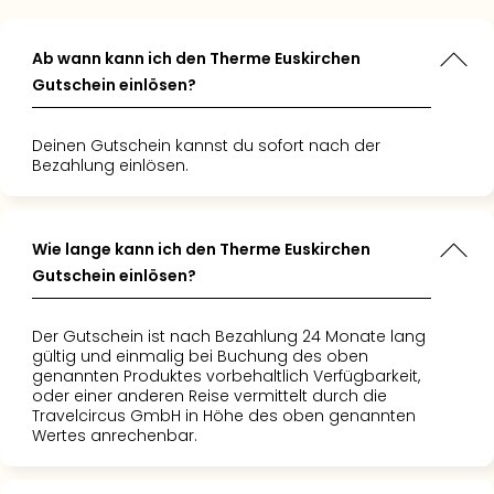
r absolute
radies
 – ich
 Die
fort in
 ganzen
t uns mit
timmung
hen den
Ab wann kann ich den Therme Euskirchen
pischen
und die
n Pflanzen
Gutschein einlösen?
 begeistert.
ren top!
 und die
n in den
 Kombi-
denen
Deinen Gutschein kannst du sofort nach der
ecken
mit Hotel
sprobiert.
Bezahlung einlösen.
n und in
ir uns um
ng es ins
mmern,
 Hotel,
dschaft
otel war
n Tag
g
e Minuten
t
Wie lange kann ich den Therme Euskirchen
n. Nach
er
n lassen
Gutschein einlösen?
per
urztrip, um
es lief
ten Tag
g
os und ich
 im Hotel
ten."
ich um
Der Gutschein ist nach Bezahlung 24 Monate lang
lsame
mmern. Ein
gültig und einmalig bei Buchung des oben
genannten Produktes vorbehaltlich Verfügbarkeit,
bracht.
elungener
oder einer anderen Reise vermittelt durch die
perfekt
 – danke!"
Travelcircus GmbH in Höhe des oben genannten
t – das
Wertes anrechenbar.
 definitiv