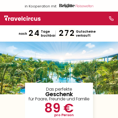
in Kooperation mit
2
4
2
7
2
Tage
Gutscheine
noch
buchbar
verkauft
Das perfekte
Geschenk
für Paare, Freunde und Familie
89 €
pro Person