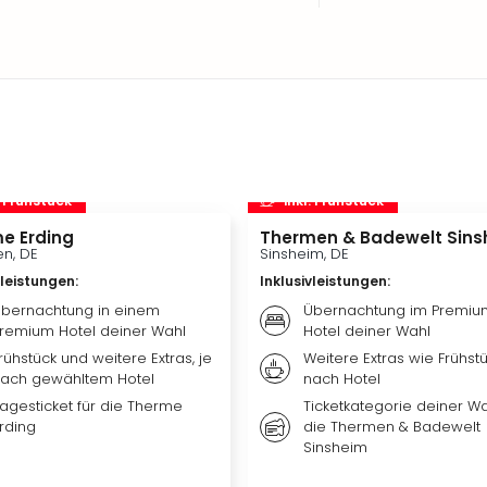
. Frühstück
inkl. Frühstück
e Erding
Thermen & Badewelt Sins
n, DE
Sinsheim, DE
vleistungen
:
Inklusivleistungen
:
bernachtung in einem
Übernachtung im Premiu
remium Hotel deiner Wahl
Hotel deiner Wahl
rühstück und weitere Extras, je
Weitere Extras wie Frühstü
ach gewähltem Hotel
nach Hotel
agesticket für die Therme
Ticketkategorie deiner Wa
rding
die Thermen & Badewelt
Sinsheim