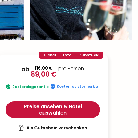
Ticket + Hotel + Frühstück
116,00 €
pro Person
ab
89,00 €
Kostenlos stornierbar
Bestpreisgarantie
Preise ansehen & Hotel
auswählen
Als Gutschein verschenken