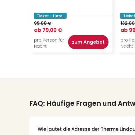
Ticket + Hotel
Ticket
99,00 €
132,00
ab
79,00 €
ab
99
pro Person für 1
pro Per
zum Angebot
Nacht
Nacht
FAQ: Häufige Fragen und Ant
Wie lautet die Adresse der Therme Linda