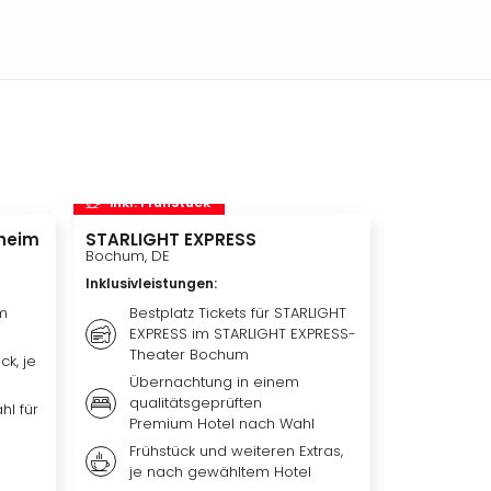
inkl. Frühstück
inkl. Frü
heim
STARLIGHT EXPRESS
Disneyland 
Disneylan
Bochum, DE
Adventure 
Inklusivleistungen
:
Hotelübe
Paris, FR
m
Bestplatz Tickets für STARLIGHT
EXPRESS im STARLIGHT EXPRESS-
Inklusivleis
Theater Bochum
ck, je
Übern
Übernachtung in einem
qualit
qualitätsgeprüften
Hotel 
hl für
Premium Hotel nach Wahl
Weiter
Frühstück und weiteren Extras,
nach 
je nach gewähltem Hotel
Ticket