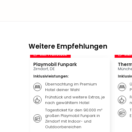
Weitere Empfehlungen
inkl. Frühstück
inkl
Playmobil Funpark
Therm
Zirndorf, DE
Münche
Inklusivleistungen
:
Inklusi
Übernachtung im Premium
Ü
Hotel deiner Wahl
P
Frühstück und weitere Extras, je
F
nach gewähltem Hotel
n
Tagesticket für den 90.000 m²
T
großen Playmobil Funpark in
E
Zirndorf mit Indoor- und
Outdoorbereichen