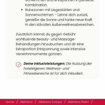
Schwimmen und entspannen in perfekter
Kombination.
Ruhezonen mit Liegestühlen und
Sonnenschirmen – Lehne dich zurück,
genieße die Sonne und tanke neue Kraft
in den stilvollen Außenwellnessbereichen.
Zusätzlich kannst du gegen Gebühr
wohltuende Beauty- und Massage-
Behandlungen hinzubuchen und dir eine
Extraportion Entspannung sowie intensive
Verwöhnmomente gönnen.
Deine Inklusivleistungen:
Die Nutzung der
hoteleigenen Wellness- und
Fitnessbereiche ist für dich inkludiert.
/
/
/
/
Home
Wellness
Wellness Europa
Wellness Polen