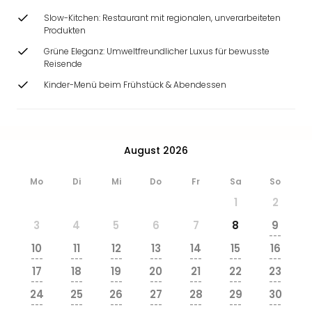
Slow-Kitchen: Restaurant mit regionalen, unverarbeiteten
Produkten
Grüne Eleganz: Umweltfreundlicher Luxus für bewusste
Reisende
Kinder-Menü beim Frühstück & Abendessen
August 2026
Mo
Di
Mi
Do
Fr
Sa
So
1
2
3
4
5
6
7
8
9
---
10
11
12
13
14
15
16
---
---
---
---
---
---
---
17
18
19
20
21
22
23
---
---
---
---
---
---
---
24
25
26
27
28
29
30
---
---
---
---
---
---
---