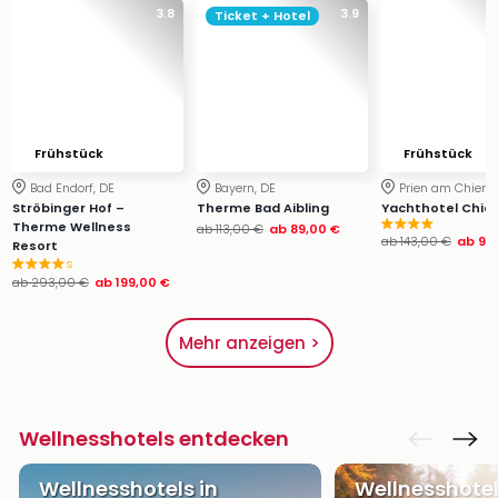
3.8
3.9
Ticket + Hotel
Frühstück
Frühstück
Bad Endorf, DE
Bayern, DE
Prien am Chiems
Ströbinger Hof –
Therme Bad Aibling
Yachthotel Chi
Therme Wellness
ab
113,00 €
ab
89,00 €
ab
143,00 €
ab
91,
Resort
s
ab
293,00 €
ab
199,00 €
Mehr anzeigen >
Wellnesshotels entdecken
Wellnesshotels in
Wellnesshotel