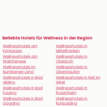
Beliebte Hotels für Wellness in der Region
Wellnesshotels am
Wellnesshotels in
Königssee
Mittelfranken
Wellnesshotels am
Wellnesshotels in
Walchensee
Oberjoch
Wellnesshotels im
Wellnesshotels in
Nürnberger Land
Oberstaufen
Wellnesshotels in Bad
Wellnesshotels in Reit im
Aibling
Winkl
Wellnesshotels in Bad
Wellnesshotels in
Füssing
Rosenheim
Wellnesshotels in Bad
Wellnesshotels in
Gögging
Ruhpolding