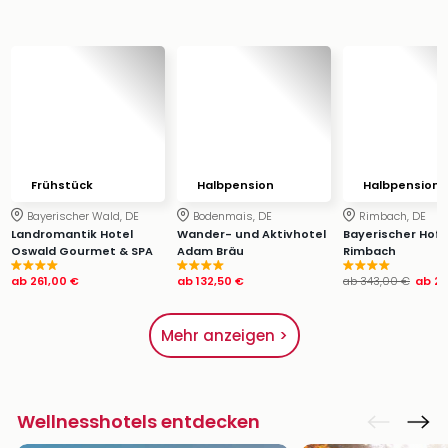
Frühstück
Halbpension
Halbpension
Bayerischer Wald, DE
Bodenmais, DE
Rimbach, DE
Landromantik Hotel
Wander- und Aktivhotel
Bayerischer Hof
Oswald Gourmet & SPA
Adam Bräu
Rimbach
ab
261,00 €
ab
132,50 €
ab
343,00 €
ab
21
Mehr anzeigen >
Wellnesshotels entdecken