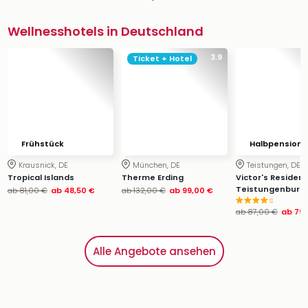
Wellnesshotels in Deutschland
3.9
Ticket + Hotel
Frühstück
Halbpension
Krausnick, DE
München, DE
Teistungen, DE
Tropical Islands
Therme Erding
Victor's Residen
Teistungenburg
ab
81,00 €
ab
48,50 €
ab
132,00 €
ab
99,00 €
s
ab
87,00 €
ab
79,
Alle Angebote ansehen