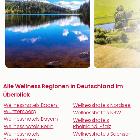
Alle Wellness Regionen in Deutschland im
Überblick
Wellnesshotels Baden-
Wellnesshotels Nordsee
Württemberg
Wellnesshotels NRW
Wellnesshotels Bayern
Wellnesshotels
Wellnesshotels Berlin
Rheinland-Pfalz
Wellnesshotels
Wellnesshotels Sachsen