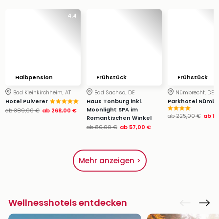
4.4
Halbpension
Frühstück
Frühstück
Bad Kleinkirchheim, AT
Bad Sachsa, DE
Nümbrecht, DE
Hotel Pulverer
Haus Tonburg inkl.
Parkhotel Nümbr
Moonlight SPA im
ab
389,00 €
ab
268,00 €
ab
225,00 €
ab
11
Romantischen Winkel
ab
80,00 €
ab
57,00 €
Mehr anzeigen >
Wellnesshotels entdecken