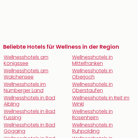
Beliebte Hotels für Wellness in der Region
Wellnesshotels am
Wellnesshotels in
Königssee
Mittelfranken
Wellnesshotels am
Wellnesshotels in
Walchensee
Oberjoch
Wellnesshotels im
Wellnesshotels in
Nürnberger Land
Oberstaufen
Wellnesshotels in Bad
Wellnesshotels in Reit im
Aibling
Winkl
Wellnesshotels in Bad
Wellnesshotels in
Füssing
Rosenheim
Wellnesshotels in Bad
Wellnesshotels in
Gögging
Ruhpolding