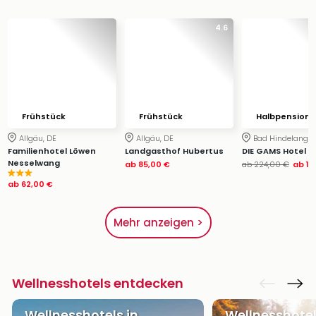
4.6
Frühstück
Frühstück
Halbpension
Allgäu, DE
Allgäu, DE
Bad Hindelang, 
Familienhotel Löwen
Landgasthof Hubertus
DIE GAMS Hotel
Nesselwang
ab
85,00 €
ab
224,00 €
ab
18
ab
62,00 €
Mehr anzeigen >
Wellnesshotels entdecken
Wellnesshotels in
Wellnesshotel