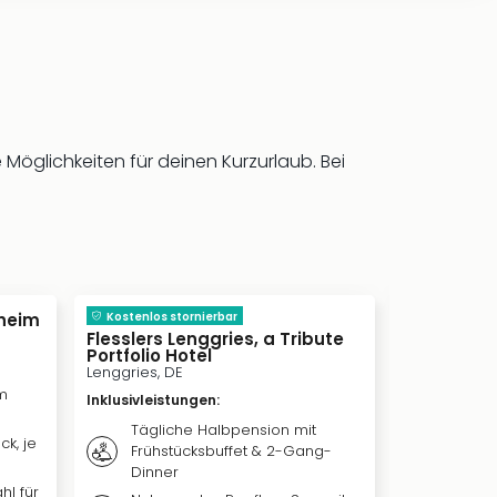
öglichkeiten für deinen Kurzurlaub. Bei
inkl. Frü
heim
Kostenlos stornierbar
Europa-Pa
Rust, DE
Flesslers Lenggries, a Tribute
Portfolio Hotel
Inklusivleis
Lenggries, DE
m
Übern
Inklusivleistungen
:
Premiu
Tägliche Halbpension mit
ck, je
Weiter
Frühstücksbuffet & 2-Gang-
nach 
Dinner
hl für
Ticket