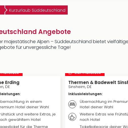
Kurzurlaub Süddeutschland
deutschland Angebote
majestätische Alpen – Süddeutschland bietet vielfältige M
ngebote für unvergessliche Tage!
. Frühstück
inkl. Frühstück
e Erding
Thermen & Badewelt Sins
n, DE
Sinsheim, DE
vleistungen
:
Inklusivleistungen
:
bernachtung in einem
Übernachtung im Premiu
remium Hotel deiner Wahl
Hotel deiner Wahl
rühstück und weitere Extras, je
Weitere Extras wie Frühstü
ach gewähltem Hotel
nach Hotel
agesticket für die Therme
Ticketkategorie deiner Wa