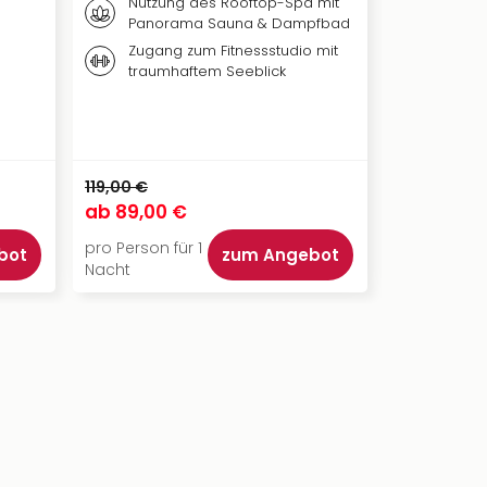
Nutzung des Rooftop-Spa mit
Rust
Panorama Sauna & Dampfbad
Zugang zum Fitnessstudio mit
traumhaftem Seeblick
Ticket + Ho
119,00 €
177,00 €
ab
89,00 €
ab
136,50
pro Person für 1
pro Person f
bot
zum Angebot
Nacht
Nacht