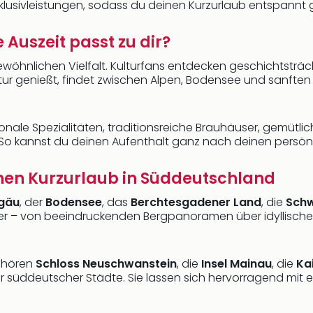
Inklusivleistungen, sodass du deinen Kurzurlaub entspannt
 Auszeit passt zu dir?
wöhnlichen Vielfalt. Kulturfans entdecken geschichtsträc
tur genießt, findet zwischen Alpen, Bodensee und sanften
nale Spezialitäten, traditionsreiche Brauhäuser, gemütl
 So kannst du deinen Aufenthalt ganz nach deinen persönl
einen Kurzurlaub in Süddeutschland
lgäu
, der
Bodensee
, das
Berchtesgadener Land
, die
Schw
er – von beeindruckenden Bergpanoramen über idyllische 
ehören
Schloss Neuschwanstein
, die
Insel Mainau
, die
Ka
eler süddeutscher Städte. Sie lassen sich hervorragend m