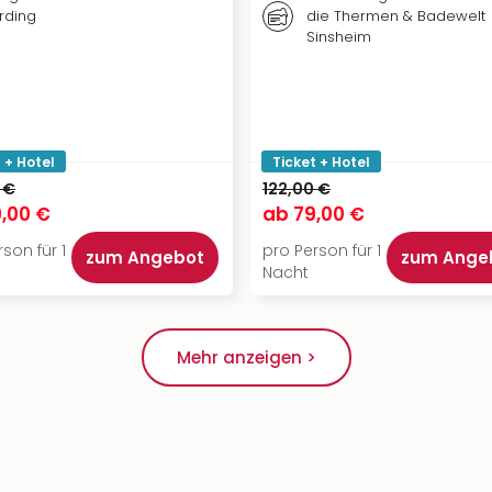
rding
die Thermen & Badewelt
Sinsheim
 + Hotel
Ticket + Hotel
 €
122,00 €
,00 €
ab
79,00 €
son für 1
pro Person für 1
zum Angebot
zum Ange
Nacht
Mehr anzeigen >