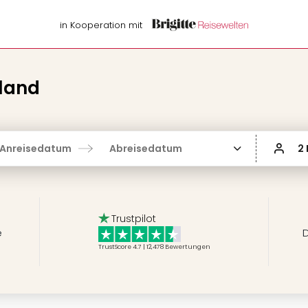
in Kooperation mit
land
Anreisedatum
Abreisedatum
2
Trustpilot
e
D
TrustScore 4.7 | 12,478
Bewertungen