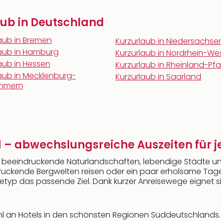
aub in Deutschland
aub in Bremen
Kurzurlaub in Niedersachse
laub in Hamburg
Kurzurlaub in Nordrhein-We
aub in Hessen
Kurzurlaub in Rheinland-Pfa
aub in Mecklenburg-
Kurzurlaub in Saarland
mmern
d – abwechslungsreiche Auszeiten für
 beeindruckende Naturlandschaften, lebendige Städte
ndruckende Bergwelten reisen oder ein paar erholsame Ta
etyp das passende Ziel. Dank kurzer Anreisewege eignet s
ahl an Hotels in den schönsten Regionen Süddeutschlands.