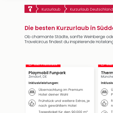
Kurzurlaub
Kurzurlaub Deutschland
Die besten Kurzurlaub in Süd
Ob charmante Städte, sanfte Weinberge oder 
Travelcircus findest du inspirierende Hotela
inkl. Frühstück
inkl
Playmobil Funpark
Therm
Zirndorf, DE
Münche
Inklusivleistungen
:
Inklusi
Übernachtung im Premium
Ü
Hotel deiner Wahl
P
Frühstück und weitere Extras, je
F
nach gewähltem Hotel
n
Tagesticket für den 90.000 m²
T