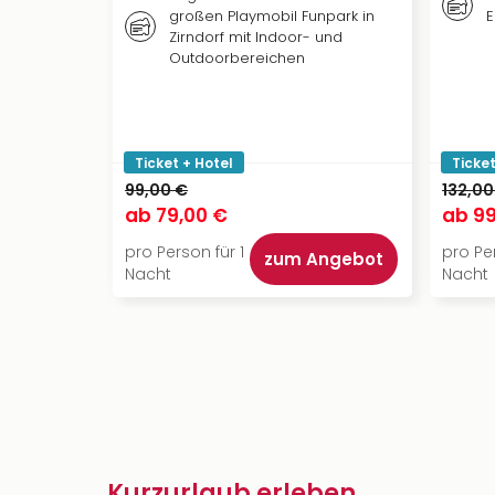
großen Playmobil Funpark in
E
Zirndorf mit Indoor- und
Outdoorbereichen
Ticket + Hotel
Ticket
99,00 €
132,00
ab
79,00 €
ab
99
pro Person für 1
pro Per
zum Angebot
Nacht
Nacht
Kurzurlaub erleben