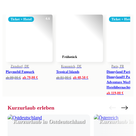
4.6
Ticket + Hotel
Ticket + Hotel
Frühstück
Zirndorf, DE
Krausnick, DE
Paris, FR
Playmobil Funpark
Tropical Islands
Disneyland Paris: Ei
Disneyland® Park 
ab
99,00 €
ab
79,00 €
ab
81,00 €
ab
48,50 €
Adventure World in
Hotelübernachtung
ab
119,00 €
Kurzurlaub erleben
Kurzurlaub in Ostdeutschland
Kurzurlaub in 