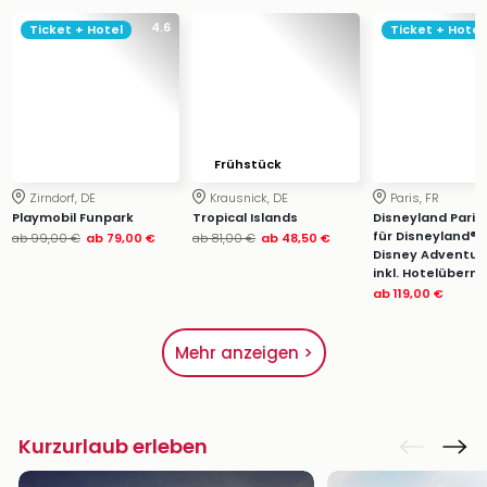
4.6
Ticket + Hotel
Ticket + Hotel
Frühstück
Zirndorf, DE
Krausnick, DE
Paris, FR
Playmobil Funpark
Tropical Islands
Disneyland Paris: 
für Disneyland® 
ab
99,00 €
ab
79,00 €
ab
81,00 €
ab
48,50 €
Disney Adventur
inkl. Hotelübern
ab
119,00 €
Mehr anzeigen >
Kurzurlaub erleben