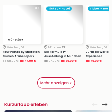
3.8
Ticket + Hotel
Ticket + Hotel
Frühstück
München, DE
München, DE
München, DE
Four Points by Sheraton
Die Formula 1® –
Jurassic World: 
Munich Arabellapark
Ausstellung in München
Experience
ab
68,00 €
ab
47,00 €
ab
97,00 €
ab
59,00 €
ab
79,00 €
Mehr anzeigen >
Kurzurlaub erleben