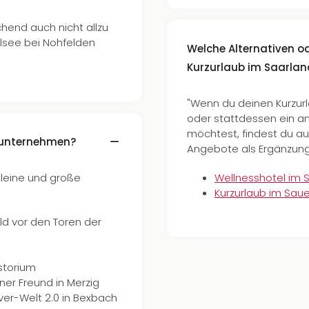
chend auch nicht allzu
alsee bei Nohfelden
Welche Alternativen 
Kurzurlaub im Saarlan
"Wenn du deinen Kurzur
oder stattdessen ein a
möchtest, findest du au
 unternehmen?
Angebote als Ergänzung 
kleine und große
Wellnesshotel im 
Kurzurlaub im Sau
ld vor den Toren der
storium
er Freund in Merzig
ver-Welt 2.0 in Bexbach