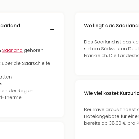
Saarland
Wo liegt das Saarland
Das Saarland ist das kl
sich im Südwesten Deut
n
Saarland
gehören:
Frankreich. Die Landesh
über die Saarschleife
atten
is
hen der Region
Wie viel kostet Kurzur
and-Therme
Bei Travelcircus findest
Hotelangebote für einen
bereits ab 38,00 € pro 