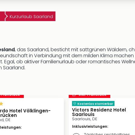
Kurzurlaub Saarland
esland
, das Saarland, besticht mit sattgrünen Wäldern, 
reundschaft in Verbindung mit dem milden Klima machen
. Egal, ob aktiver Familienurlaub oder romantisches Well
m Saarland.
. Frühstück
inkl. Frühstück
Kostenlos stornierbar
Victors Residenz Hotel
rdo Hotel Völklingen-
Saarlouis
rücken
Saarlouis, DE
nd, DE
Inklusivleistungen
:
vleistungen
:
Tägliches reichhaltiges