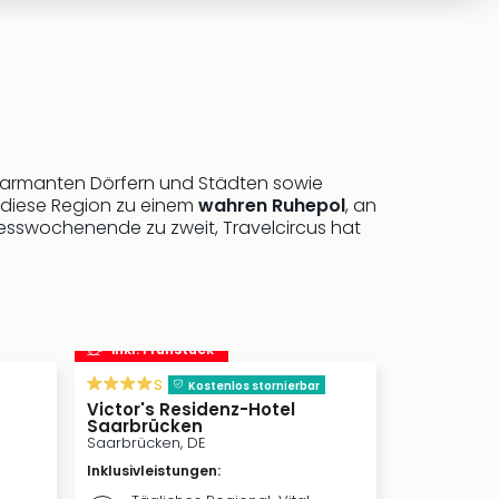
charmanten Dörfern und Städten sowie
 diese Region zu einem
wahren Ruhepol
, an
nesswochenende zu zweit, Travelcircus hat
inkl. Frühstück
s
Kostenlos stornierbar
Victor's Residenz-Hotel
Saarbrücken
Saarbrücken, DE
Inklusivleistungen
: