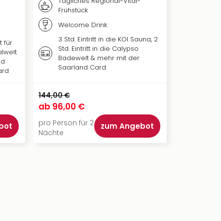
Tägliches Regional-Vital-
Frühstück
Welcome Drink
3 Std. Eintritt in die KOI Sauna, 2
t für
Std. Eintritt in die Calypso
alwelt
Badewelt & mehr mit der
nd
Saarland Card
ard
144,00 €
ab
96,00 €
pro Person für 2
bot
zum Angebot
Nächte