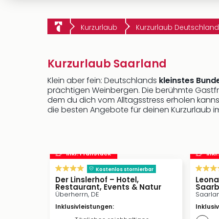
Kurzurlaub
Kurzurlaub Deutschland
Kurzurlaub Saarland
Klein aber fein: Deutschlands
kleinstes Bund
prächtigen Weinbergen. Die berühmte Gastf
dem du dich vom Alltagsstress erholen kannst
die besten Angebote für deinen Kurzurlaub i
inkl. Frühstück
inkl
Kostenlos stornierbar
Der Linslerhof – Hotel,
Leona
Restaurant, Events & Natur
Saarb
Überherrn, DE
Saarla
Inklusivleistungen
:
Inklusi