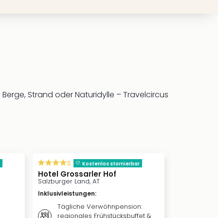
rge, Strand oder Naturidylle – Travelcircus
inkl. Frü
s
Kostenlos s
Kostenlos stornierbar
Schlosshot
Hotel Grossarler Hof
Klink, DE
Salzburger Land, AT
Inklusivleis
Inklusivleistungen
:
Täglic
Tägliche Verwöhnpension:
vom re
regionales Frühstücksbuffet &