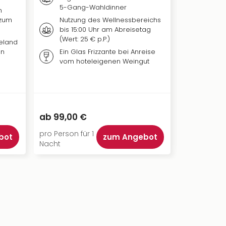
5-Gang-Wahldinner
Nutzun
n
hotele
 zum
Nutzung des Wellnessbereichs
bis 15:00 Uhr am Abreisetag
Badema
(Wert: 25 € p.P.)
die Da
eland
en
Ein Glas Frizzante bei Anreise
vom hoteleigenen Weingut
140,00 €
ab
99,00 €
ab
99,00
pro Person für 1
pro Person 
bot
zum Angebot
Nacht
Nächte