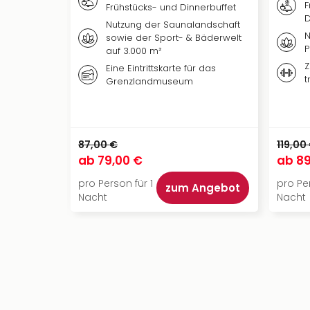
F
Frühstücks- und Dinnerbuffet
D
Nutzung der Saunalandschaft
N
sowie der Sport- & Bäderwelt
auf 3.000 m²
Z
Eine Eintrittskarte für das
t
Grenzlandmuseum
87,00 €
119,00
ab
79,00 €
ab
89
pro Person für 1
pro Per
zum Angebot
Nacht
Nacht