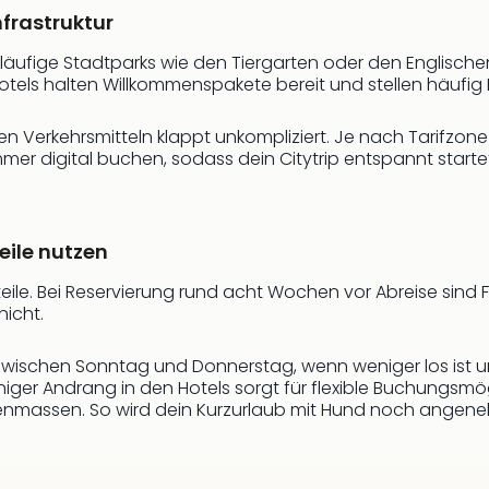
frastruktur
tläufige Stadtparks wie den Tiergarten oder den Englische
-Hotels halten Willkommenspakete bereit und stellen häufi
en Verkehrsmitteln klappt unkompliziert. Je nach Tarifzone 
 immer digital buchen, sodass dein Citytrip entspannt start
eile nutzen
orteile. Bei Reservierung rund acht Wochen vor Abreise sin
nicht.
ischen Sonntag und Donnerstag, wenn weniger los ist und
niger Andrang in den Hotels sorgt für flexible Buchungsm
nmassen. So wird dein Kurzurlaub mit Hund noch angene