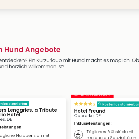
em Hund Angebote
tdecken? Ein Kurzurlaub mit Hund macht es möglich. Ob Be
nd herzlich willkommen ist!
inkl. Frühstück
s
nlos stornierbar
Kostenlos stornierbar
ers Lenggries, a Tribute
Hotel Freund
lio Hotel
Oberorke, DE
es, DE
Inklusivleistungen
:
vleistungen
:
Tägliches Frühstück mit
ägliche Halbpension mit
regionalen Spezialitäten