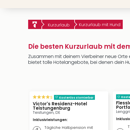
Kurzurlaub mit Hund
Kurzurlaub
Die besten Kurzurlaub mit d
Zusammen mit deinem Vierbeiner neue Orte en
bietet tolle Hotelangebote, bei denen dein Hu
s
Koste
Kostenlos stornierbar
Flessl
Victor's Residenz-Hotel
Portfo
Teistungenburg
Lenggri
Teistungen, DE
Inklusi
Inklusivleistungen
:
T
Tägliche Halbpension mit