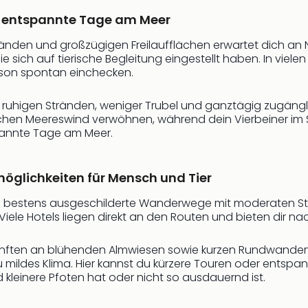
r entspannte Tage am Meer
nden und großzügigen Freilaufflächen erwartet dich an N
ie sich auf tierische Begleitung eingestellt haben. In vie
ison spontan einchecken.
n ruhigen Stränden, weniger Trubel und ganztägig zugäng
hen Meereswind verwöhnen, während dein Vierbeiner im Sa
pannte Tage am Meer.
glichkeiten für Mensch und Tier
h bestens ausgeschilderte Wanderwege mit moderaten Ste
 Viele Hotels liegen direkt an den Routen und bieten dir 
rkünften an blühenden Almwiesen sowie kurzen Rundwander
 mildes Klima. Hier kannst du kürzere Touren oder ents
 kleinere Pfoten hat oder nicht so ausdauernd ist.