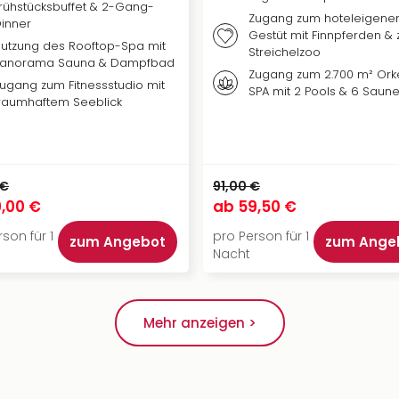
rühstücksbuffet & 2-Gang-
Zugang zum hoteleigene
inner
Gestüt mit Finnpferden &
utzung des Rooftop-Spa mit
Streichelzoo
Panorama Sauna & Dampfbad
Zugang zum 2.700 m² Ork
ugang zum Fitnessstudio mit
SPA mit 2 Pools & 6 Saun
raumhaftem Seeblick
 €
91,00 €
,00 €
ab
59,50 €
son für 1
pro Person für 1
zum Angebot
zum Ange
Nacht
Mehr anzeigen >