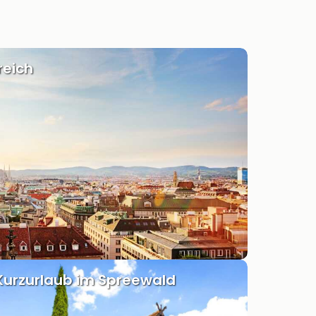
reich
Kurzurlaub im Spreewald