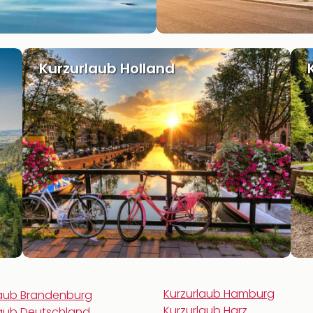
Kurzurlaub Holland
Kurzurlaub Hamburg
laub Brandenburg
Kurzurlaub Harz
laub Deutschland