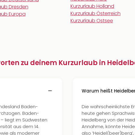
Kurzurlaub Holland
laub Dresden
Kurzurlaub Österreich
laub Europa
Kurzurlaub Ostsee
orten zu deinem Kurzurlaub in Heidel
Warum heißt Heidelber
Bundesland Baden-
Die wahrscheinlichste E
urchzogen. Baden-
heute gehen Sprachwis
– liegt im Südwesten
Heidelberg von der Hei
rsität aus dem 14.
Annahme, könnte Heide
sowie als moderner
also ‘Heidel(beer)berg