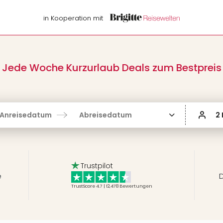
in Kooperation mit
Jede Woche Kurzurlaub Deals zum Bestpreis
Anreisedatum
Abreisedatum
2
Trustpilot
e
D
TrustScore 4.7 | 12,478
Bewertungen