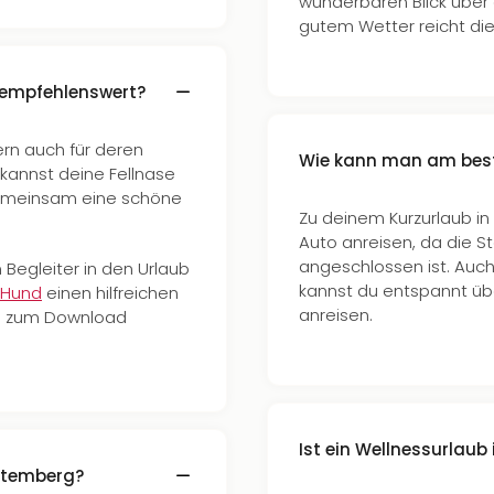
wunderbaren Blick über
gutem Wetter reicht die 
g empfehlenswert?
ern auch für deren
Wie kann man am best
 kannst deine Fellnase
gemeinsam eine schöne
Zu deinem Kurzurlaub i
Auto anreisen, da die 
angeschlossen ist. Auch
Begleiter in den Urlaub
kannst du entspannt ü
 Hund
einen hilfreichen
anreisen.
ste zum Download
Ist ein Wellnessurlaub
ttemberg?