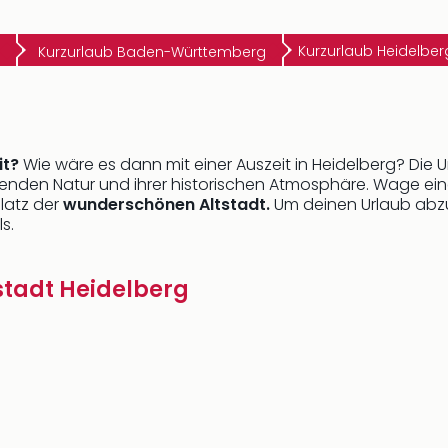
Kurzurlaub Heidelber
Kurzurlaub Baden-Württemberg
it?
Wie wäre es dann mit einer Auszeit in Heidelberg? Die
enden Natur und ihrer historischen Atmosphäre. Wage ein
latz der
wunderschönen Altstadt.
Um deinen Urlaub abzur
s.
sstadt Heidelberg