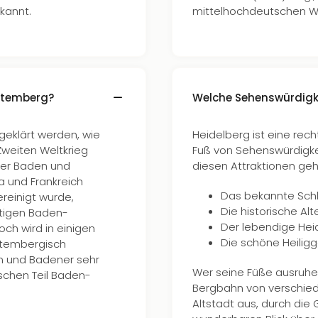
kannt.
mittelhochdeutschen Wor
ttemberg?
Welche Sehenswürdigke
geklärt werden, wie
Heidelberg ist eine rec
weiten Weltkrieg
Fuß von Sehenswürdigkei
er Baden und
diesen Attraktionen geh
 und Frankreich
Das bekannte Schl
ereinigt wurde,
Die historische Alt
tigen Baden-
Der lebendige Hei
h wird in einigen
Die schöne Heiligg
ttembergisch
en und Badener sehr
Wer seine Füße ausruhe
schen Teil Baden-
Bergbahn von verschied
Altstadt aus, durch die