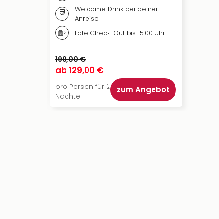
Welcome Drink bei deiner
Anreise
Late Check-Out bis 15:00 Uhr
199,00 €
ab
129,00 €
pro Person für 2
zum Angebot
Nächte