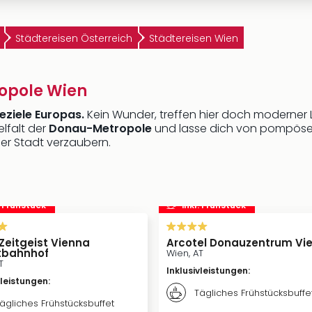
Städtereisen Österreich
Städtereisen Wien
ropole Wien
eziele Europas.
Kein Wunder, treffen hier doch moderner 
elfalt der
Donau-Metropole
und lasse dich von pompös
der Stadt verzaubern.
. Frühstück
inkl. Frühstück
 Zeitgeist Vienna
Arcotel Donauzentrum Vi
tbahnhof
Wien, AT
T
Inklusivleistungen
:
vleistungen
:
Tägliches Frühstücksbuffe
ägliches Frühstücksbuffet