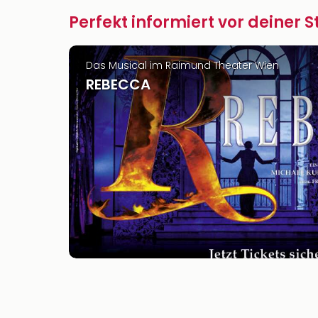
Perfekt informiert vor deiner 
Das Musical im Raimund Theater Wien
REBECCA