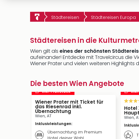
Städtereisen
Städtereisen Europa
Städtereisen in die Kulturmet
Wien gilt als
eines der schönsten Städtereis
aufeinander! Entdecke mit Travelcircus die Vi
Wiener Prater und vielen weiteren Highlights 
Die besten Wien Angebote
inkl. Frühstück
inkl
Wiener Prater mit Ticket für
das Riesenrad inkl.
Hotel
Übernachtung
Haup
Wien, AT
Wien, A
Inklusivleistungen
:
Inklusi
Übernachtung im Premium
T
Hotel deiner Wahl