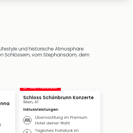
Lifestyle und historische Atmosphäre
en Schlössern, vom Stephansdom, dem
inkl. Frühstück
inkl. Frü
Schloss Schönbrunn Konzerte
MARIA THE
Wien, AT
Wien, AT
enna
Inklusivleistungen
:
Inklusivleis
Übernachtung im Premium
Übern
Hotel deiner Wahl
Hotel 
t
Tägliches Frühstück im
Weiter