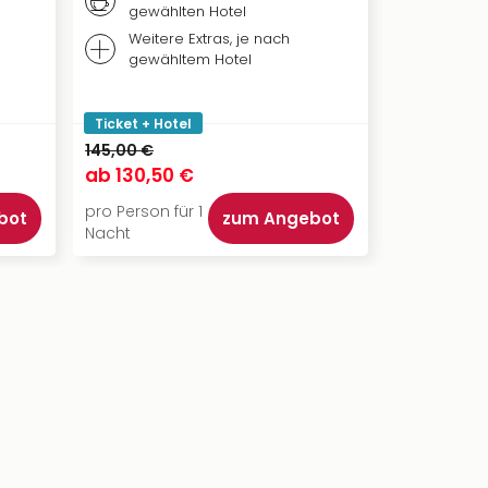
gewählten Hotel
nach 
Weitere Extras, je nach
Bestpl
gewähltem Hotel
THERES
Ronac
Ticket + Hotel
Ticket + Ho
145,00 €
174,00 €
ab
130,50 €
ab
139,00
pro Person für 1
pro Person f
bot
zum Angebot
Nacht
Nacht