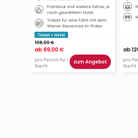
N
Frühstück und weitere Extras, je
nach gewähltem Hotel
N
Tickets für eine Fahrt mit dem
Wiener Riesenrad im Prater
Ticket + Hotel
108,00 €
ab
69,00 €
ab
12
pro Person für 1
pro Per
zum Angebot
Nacht
Nacht