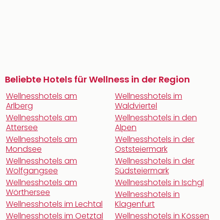
Beliebte Hotels für Wellness in der Region
Wellnesshotels am
Wellnesshotels im
Arlberg
Waldviertel
Wellnesshotels am
Wellnesshotels in den
Attersee
Alpen
Wellnesshotels am
Wellnesshotels in der
Mondsee
Oststeiermark
Wellnesshotels am
Wellnesshotels in der
Wolfgangsee
Südsteiermark
Wellnesshotels am
Wellnesshotels in Ischgl
Wörthersee
Wellnesshotels in
Wellnesshotels im Lechtal
Klagenfurt
Wellnesshotels im Oetztal
Wellnesshotels in Kössen