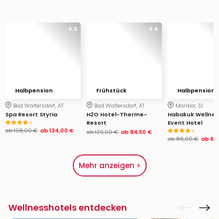
4.3
4.4
Halbpension
Frühstück
Halbpension
Bad Waltersdorf, AT
Bad Waltersdorf, AT
Maribor, SI
Spa Resort Styria
H2O Hotel-Therme-
Habakuk Wellnes
s
Resort
Event Hotel
ab
198,00 €
ab
134,00 €
s
ab
129,00 €
ab
84,50 €
ab
86,00 €
ab
64
Mehr anzeigen >
Wellnesshotels entdecken