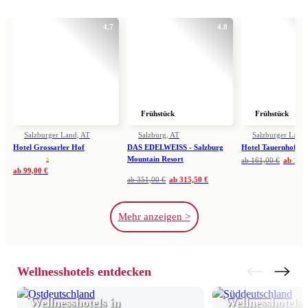
4.7
4.8
Frühstück
Frühstück
Salzburger Land, AT
Salzburg, AT
Salzburger Land,
Hotel Grossarler Hof
DAS EDELWEISS - Salzburg
Hotel Tauernhof
s
Mountain Resort
ab
161,00 €
ab
144,
ab
99,00 €
ab
351,00 €
ab
315,50 €
Mehr anzeigen >
Wellnesshotels entdecken
Wellnesshotels in
Wellnesshotels 