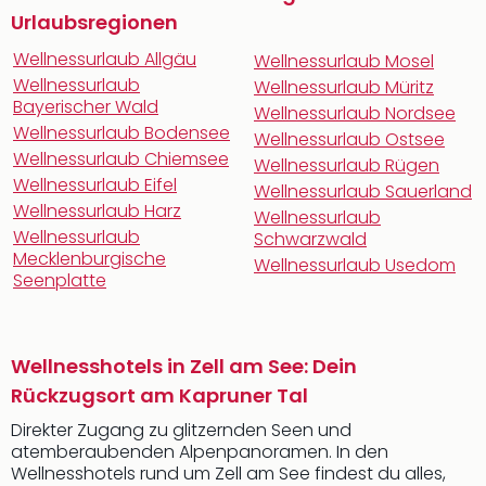
Urlaubsregionen
Wellnessurlaub Allgäu
Wellnessurlaub Mosel
Wellnessurlaub
Wellnessurlaub Müritz
Bayerischer Wald
Wellnessurlaub Nordsee
Wellnessurlaub Bodensee
Wellnessurlaub Ostsee
Wellnessurlaub Chiemsee
Wellnessurlaub Rügen
Wellnessurlaub Eifel
Wellnessurlaub Sauerland
Wellnessurlaub Harz
Wellnessurlaub
Wellnessurlaub
Schwarzwald
Mecklenburgische
Wellnessurlaub Usedom
Seenplatte
Wellnesshotels in Zell am See: Dein
Rückzugsort am Kapruner Tal
Direkter Zugang zu glitzernden Seen und
atemberaubenden Alpenpanoramen. In den
Wellnesshotels rund um Zell am See findest du alles,