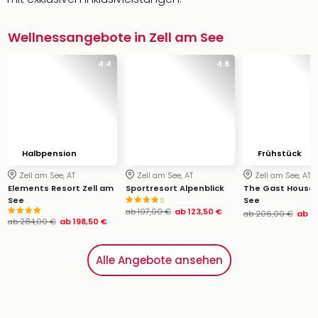
Wellnessangebote in Zell am See
4.4
4.8
Halbpension
Frühstück
Zell am See, AT
Zell am See, AT
Zell am See, AT
Elements Resort Zell am
Sportresort Alpenblick
The Gast House 
s
See
See
ab
197,00 €
ab
123,50 €
ab
206,00 €
ab
1
ab
284,00 €
ab
198,50 €
Alle Angebote ansehen