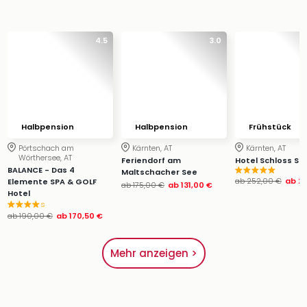
4.5
3.0
Halbpension
Halbpension
Frühstück
Pörtschach am
Kärnten, AT
Kärnten, AT
Wörthersee, AT
Feriendorf am
Hotel Schloss Se
BALANCE - Das 4
Maltschacher See
ab
252,00 €
ab
22
Elemente SPA & GOLF
ab
175,00 €
ab
131,00 €
Hotel
s
ab
190,00 €
ab
170,50 €
Mehr anzeigen >