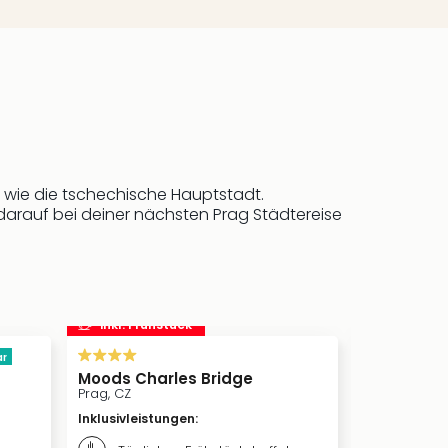
e wie die tschechische Hauptstadt.
 darauf bei deiner nächsten Prag Städtereise
inkl. Frühstück
inkl. Frü
ar
Moods Charles Bridge
Hotel Pari
Prag, CZ
Prag, CZ
Inklusivleistungen
:
Inklusivleis