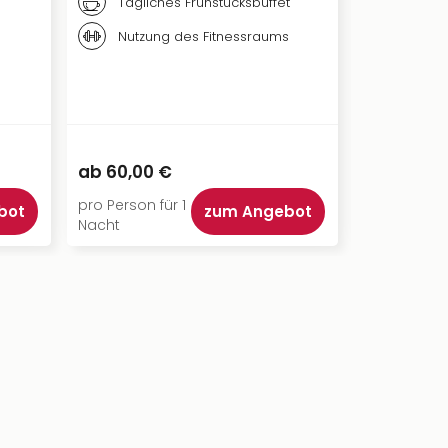
Tägliches Frühstücksbuffet
Täglic
Nutzu
Nutzung des Fitnessraums
Welln
ab
60,00 €
ab
104,00
pro Person für 1
pro Person f
bot
zum Angebot
Nacht
Nacht