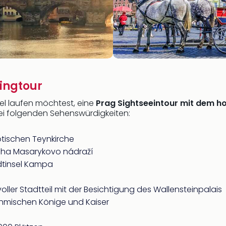
eingtour
iel laufen möchtest, eine
Prag Sightseeintour mit dem h
 bei folgenden Sehenswürdigkeiten:
otischen Teynkirche
aha Masarykovo nádraží
dtinsel Kampa
voller Stadtteil mit der Besichtigung des Wallensteinpalais
Böhmischen Könige und Kaiser