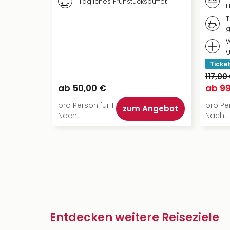
Tägliches Frühstücksbuffet
H
T
g
W
g
Ticket
117,00
ab
50,00 €
ab
99
pro Person für 1
pro Per
zum Angebot
Nacht
Nacht
Entdecken weitere Reiseziele