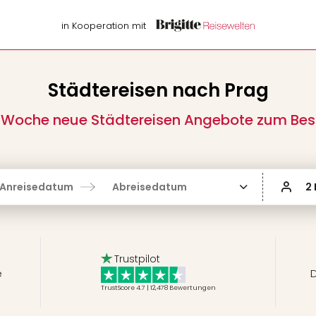
in Kooperation mit
Städtereisen nach Prag
 Woche neue Städtereisen Angebote zum Best
Anreisedatum
Abreisedatum
2
Trustpilot
e
D
TrustScore 4.7 | 12,478
Bewertungen