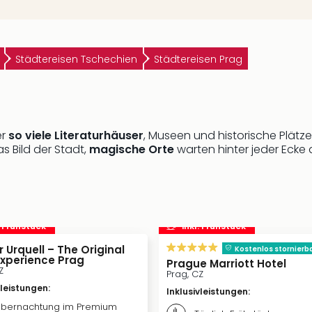
Städtereisen Tschechien
Städtereisen Prag
er
so viele Literaturhäuser
, Museen und historische Plätz
 Bild der Stadt,
magische Orte
warten hinter jeder Ecke
. Frühstück
inkl. Frühstück
r Urquell – The Original
Kostenlos stornierb
Experience Prag
Prague Marriott Hotel
Z
Prag, CZ
vleistungen
:
Inklusivleistungen
:
bernachtung im Premium