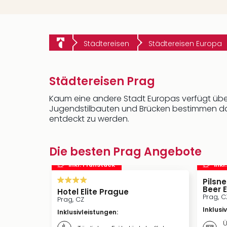
Städtereisen
Städtereisen Europa
Städtereisen Prag
Kaum eine andere Stadt Europas verfügt üb
Jugendstilbauten und Brücken bestimmen das
entdeckt zu werden.
Die besten Prag Angebote
inkl. Frühstück
inkl
Pilsne
Beer 
Hotel Elite Prague
Prag, C
Prag, CZ
Inklusi
Inklusivleistungen
:
Ü