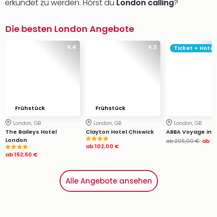
erkundet zu werden. Hörst du
London calling
?
Die besten London Angebote
4.4
4.3
Ticket + Hotel
Frühstück
Frühstück
London, GB
London, GB
London, GB
The Baileys Hotel
Clayton Hotel Chiswick
ABBA Voyage in 
London
ab
205,00 €
ab
1
ab
102,00 €
ab
152,50 €
Alle Angebote ansehen