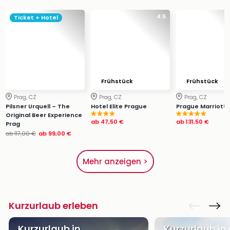
4.5
Ticket + Hotel
Frühstück
Frühstück
Prag, CZ
Prag, CZ
Prag, CZ
Pilsner Urquell – The
Hotel Elite Prague
Prague Marriott 
Original Beer Experience
ab
47,50 €
ab
131,50 €
Prag
ab
117,00 €
ab
99,00 €
Mehr anzeigen >
Kurzurlaub erleben
Kurzurlaub in
Kurzurlaub in