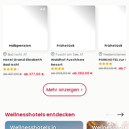
4.5
Halbpension
Frühstück
Frühstück
Bad Ischl, AT
Fuschl am See, AT
Niederösterreich,
Hotel Grand Elisabeth
Waldhof Fuschlsee
PARKHOTEL zur K
Bad Ischl
Resort
ab
80,00 €
ab
71,
s
ab
293,00 €
ab
263,00 €
ab
427,00 €
ab
277,00 €
Mehr anzeigen >
Wellnesshotels entdecken
Wellnesshotels in
Wellnesshotel