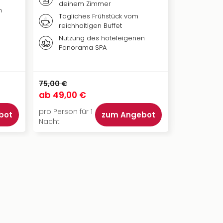
deinem Zimmer
n
Nutzu
Tägliches Frühstück vom
reichhaltigen Buffet
Nutzung des hoteleigenen
Panorama SPA
75,00 €
105,00 €
ab
49,00 €
ab
94,00
pro Person für 1
pro Person f
bot
zum Angebot
Nacht
Nacht