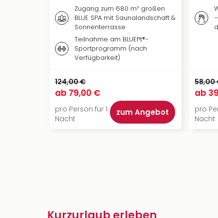
Zugang zum 680 m² großen
W
BLUE SPA mit Saunalandschaft &
–
Sonnenterrasse
d
Teilnahme am BLUEf!t®-
Sportprogramm (nach
Verfügbarkeit)
124,00 €
58,00
ab
79,00 €
ab
39
pro Person für 1
pro Per
zum Angebot
Nacht
Nacht
Kurzurlaub erleben