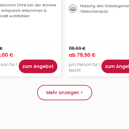
elcome Drink bei der Anreise
Nutzung des hoteleigene
 entspannt ankommen &
Gletscherspas
irekt wohlfühlen
 €
119,00 €
,00 €
ab
79,50 €
son für 1
pro Person für 1
zum Angebot
zum Ange
Nacht
Mehr anzeigen >