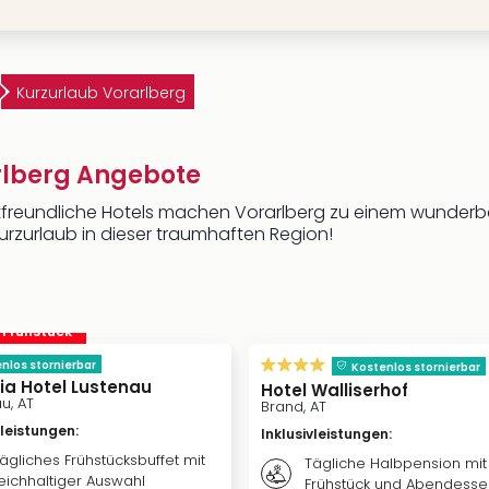
Kurzurlaub Vorarlberg
arlberg Angebote
stfreundliche Hotels machen Vorarlberg zu einem wunderbar
urzurlaub in dieser traumhaften Region!
. Frühstück
nlos stornierbar
Kostenlos stornierbar
a Hotel Lustenau
Hotel Walliserhof
u, AT
Brand, AT
vleistungen
:
Inklusivleistungen
:
ägliches Frühstücksbuffet mit
Tägliche Halbpension mit
eichhaltiger Auswahl
Frühstück und Abendesse