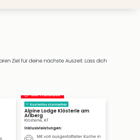
en Ziel für deine nächste Auszeit. Lass dich
inkl. Frühstück
inkl. Frü
Kostenlos stornierbar
Alpine Lodge Klösterle am
Four Point
Arlberg
Panorama
Klösterle, AT
Dornbirn, AT
Inklusivleistungen
:
Inklusivleis
Mit voll ausgestatteter Küche in
n
Täglic