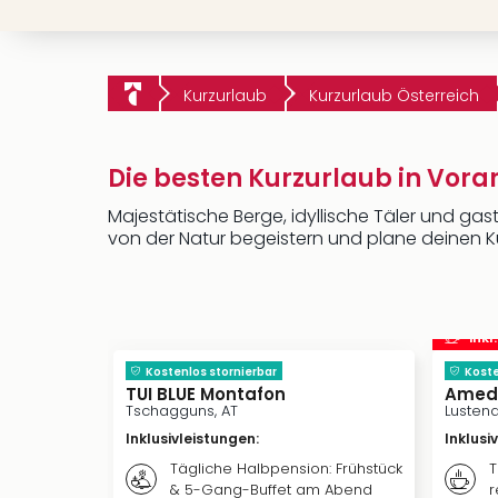
Kurzurlaub
Kurzurlaub Österreich
Die besten Kurzurlaub in Vor
Majestätische Berge, idyllische Täler und ga
von der Natur begeistern und plane deinen K
inkl
Kostenlos stornierbar
Koste
TUI BLUE Montafon
Amedi
Tschagguns, AT
Lustena
Inklusivleistungen
:
Inklusi
Tägliche Halbpension: Frühstück
T
& 5-Gang-Buffet am Abend
r