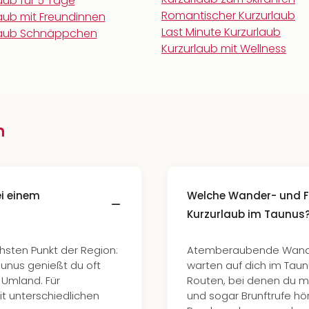
aub für 5 Tage
Romantischer Kurzurlaub
aub mit Freundinnen
Last Minute Kurzurlaub
laub Schnäppchen
Kurzurlaub mit Wellness
n
i einem
Welche Wander- und Fr
Kurzurlaub im Taunus
ten Punkt der Region:
Atemberaubende Wande
unus genießt du oft
warten auf dich im Taun
 Umland. Für
Routen, bei denen du m
t unterschiedlichen
und sogar Brunftrufe hö