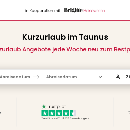
in Kooperation mit
Kurzurlaub im Taunus
zurlaub Angebote jede Woche neu zum Bestp
Anreisedatum
Abreisedatum
2
Trustpilot
e
D
TrustScore 4.7 | 12,478
Bewertungen