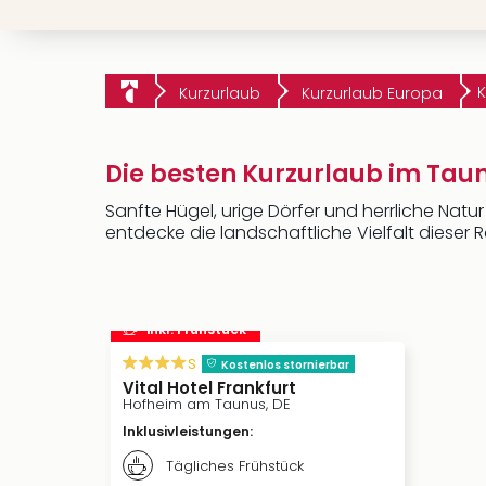
K
Kurzurlaub
Kurzurlaub Europa
Die besten Kurzurlaub im Tau
Sanfte Hügel, urige Dörfer und herrliche Nat
entdecke die landschaftliche Vielfalt dieser R
inkl. Frühstück
s
Kostenlos stornierbar
Vital Hotel Frankfurt
Hofheim am Taunus, DE
Inklusivleistungen
:
Tägliches Frühstück