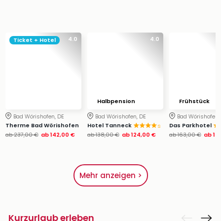
4.0
4.0
Ticket + Hotel
Halbpension
Frühstück
Bad Wörishofen, DE
Bad Wörishofen, DE
Bad Wörishofen,
Therme Bad Wörishofen
Hotel Tanneck
Das Parkhotel
s
ab
237,00 €
ab
142,00 €
ab
138,00 €
ab
124,00 €
ab
163,00 €
ab
14
Mehr anzeigen >
Kurzurlaub erleben