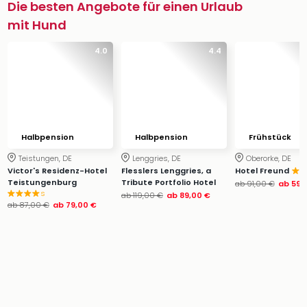
Die besten Angebote für einen Urlaub
mit Hund
4.0
4.4
Halbpension
Halbpension
Frühstück
Teistungen, DE
Lenggries, DE
Oberorke, DE
Victor's Residenz-Hotel
Flesslers Lenggries, a
Hotel Freund
Teistungenburg
Tribute Portfolio Hotel
ab
91,00 €
ab
59,
s
ab
119,00 €
ab
89,00 €
ab
87,00 €
ab
79,00 €