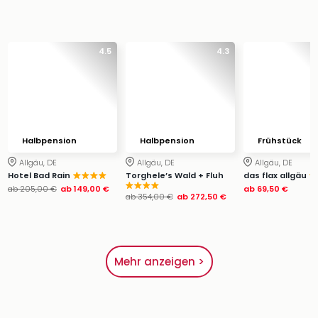
4.5
4.3
Halbpension
Halbpension
Frühstück
Allgäu, DE
Allgäu, DE
Allgäu, DE
Hotel Bad Rain
Torghele’s Wald + Fluh
das flax allgäu
ab
205,00 €
ab
149,00 €
ab
69,50 €
ab
354,00 €
ab
272,50 €
Mehr anzeigen >