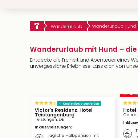
Wanderurlaub Hund
Wanderurlaub
Wanderurlaub mit Hund – die
Entdecke die Freiheit und Abenteuer eines Wa
unvergessliche Erlebnisse. Lass dich von un
inkl
s
Kostenlos stornierbar
Victor's Residenz-Hotel
Hotel
Teistungenburg
Oberor
Teistungen, DE
Inklusi
Inklusivleistungen
:
T
Tägliche Halbpension mit
r