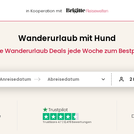
in Kooperation mit
Wanderurlaub mit Hund
e Wanderurlaub Deals jede Woche zum Bestp
Anreisedatum
Abreisedatum
2
Trustpilot
e
D
TrustScore 4.7 | 12,478
Bewertungen