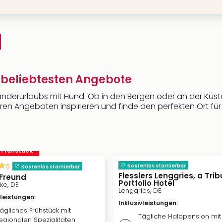
 beliebtesten Angebote
nderurlaubs mit Hund. Ob in den Bergen oder an der Küste,
seren Angeboten inspirieren und finde den perfekten Ort 
. Frühstück
s
Kostenlos stornierbar
Kostenlos stornierbar
Flesslers Lenggries, a Trib
 Freund
Portfolio Hotel
ke, DE
Lenggries, DE
vleistungen
:
Inklusivleistungen
:
ägliches Frühstück mit
Tägliche Halbpension mit
egionalen Spezialitäten