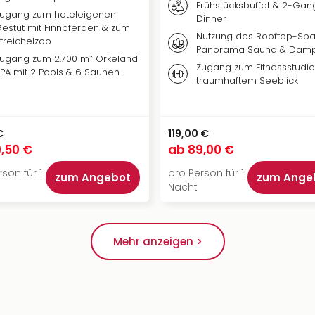
Frühstücksbuffet & 2-Gan
ugang zum hoteleigenen
Dinner
estüt mit Finnpferden & zum
Nutzung des Rooftop-Spa
treichelzoo
Panorama Sauna & Dam
ugang zum 2.700 m² Orkeland
Zugang zum Fitnessstudio
PA mit 2 Pools & 6 Saunen
traumhaftem Seeblick
€
119,00 €
,50 €
ab
89,00 €
son für 1
pro Person für 1
zum Angebot
zum Ange
Nacht
Mehr anzeigen >