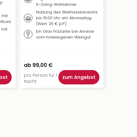
g-
5-Gang-Wahldinner
Nutzun
hotele
Nutzung des Wellnessbereichs
 mit
bis 15:00 Uhr am Abreisetag
Badema
pfbad
(Wert: 25 € p.P.)
die Da
 mit
Ein Glas Frizzante bei Anreise
vom hoteleigenen Weingut
140,00 €
ab
99,00 €
ab
99,00
pro Person für 1
pro Person 
bot
zum Angebot
Nacht
Nächte