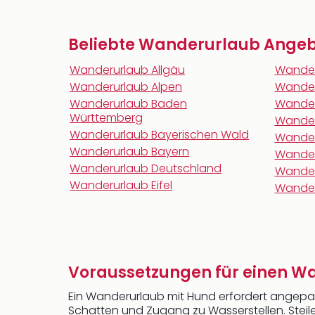
Beliebte Wanderurlaub Angebo
Wanderurlaub Allgäu
Wander
Wanderurlaub Alpen
Wander
Wanderurlaub Baden
Wander
Württemberg
Wander
Wanderurlaub Bayerischen Wald
Wander
Wanderurlaub Bayern
Wander
Wanderurlaub Deutschland
Wander
Wanderurlaub Eifel
Wander
Voraussetzungen für einen W
Ein Wanderurlaub mit Hund erfordert angepa
Schatten und Zugang zu Wasserstellen. Steile