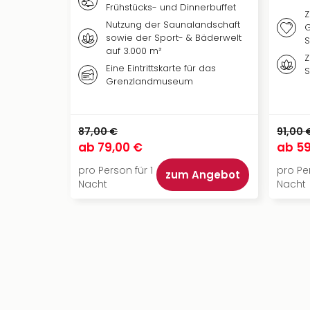
Frühstücks- und Dinnerbuffet
Z
Nutzung der Saunalandschaft
G
sowie der Sport- & Bäderwelt
S
auf 3.000 m²
Z
Eine Eintrittskarte für das
S
Grenzlandmuseum
87,00 €
91,00 
ab
79,00 €
ab
59
pro Person für 1
pro Per
zum Angebot
Nacht
Nacht