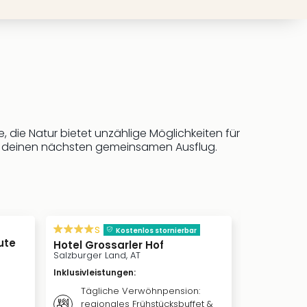
 die Natur bietet unzählige Möglichkeiten für
für deinen nächsten gemeinsamen Ausflug.
inkl. Frü
s
Kostenlos s
Kostenlos stornierbar
ute
Schlosshot
Hotel Grossarler Hof
Klink, DE
Salzburger Land, AT
Inklusivleis
Inklusivleistungen
:
Täglic
Tägliche Verwöhnpension:
vom re
regionales Frühstücksbuffet &