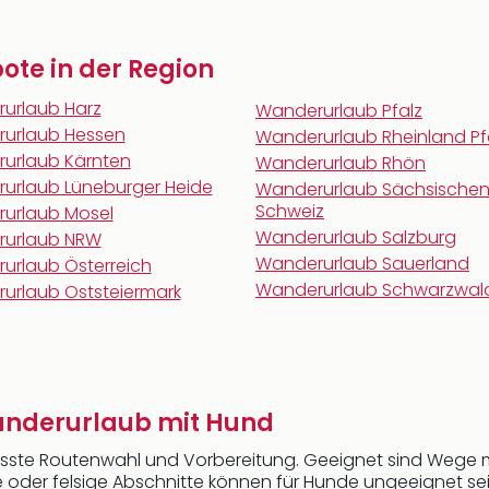
te in der Region
urlaub Harz
Wanderurlaub Pfalz
urlaub Hessen
Wanderurlaub Rheinland Pf
urlaub Kärnten
Wanderurlaub Rhön
urlaub Lüneburger Heide
Wanderurlaub Sächsische
Schweiz
urlaub Mosel
Wanderurlaub Salzburg
urlaub NRW
Wanderurlaub Sauerland
urlaub Österreich
Wanderurlaub Schwarzwal
urlaub Oststeiermark
anderurlaub mit Hund
sste Routenwahl und Vorbereitung. Geeignet sind Wege m
 oder felsige Abschnitte können für Hunde ungeeignet sein.