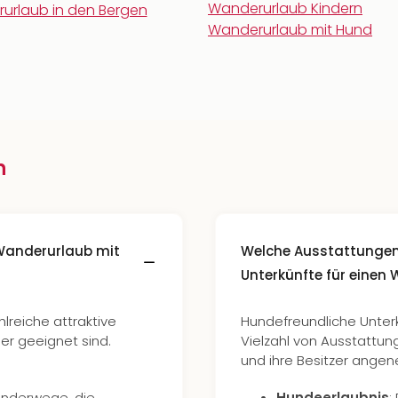
Wanderurlaub Kindern
urlaub in den Bergen
Wanderurlaub mit Hund
n
 Wanderurlaub mit
Welche Ausstattungen 
Unterkünfte für einen
lreiche attraktive
Hundefreundliche Unterk
ier geeignet sind.
Vielzahl von Ausstattun
und ihre Besitzer angen
Wanderwege, die
Hundeerlaubnis
: