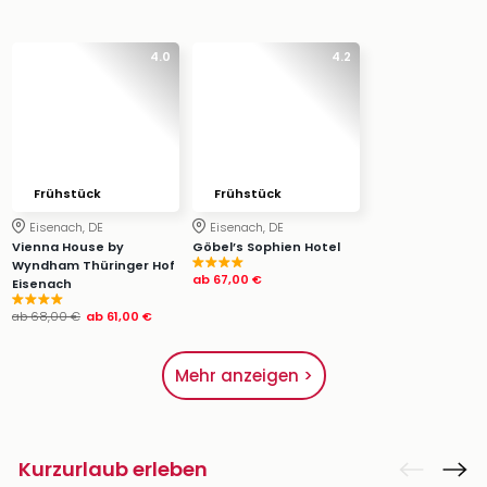
4.0
4.2
Frühstück
Frühstück
Eisenach, DE
Eisenach, DE
Vienna House by
Göbel’s Sophien Hotel
Wyndham Thüringer Hof
ab
67,00 €
Eisenach
ab
68,00 €
ab
61,00 €
Mehr anzeigen >
Kurzurlaub erleben