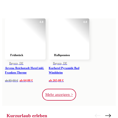
4.0
4.0
Frühstück
Halbpension
Bayern, DE
Bayern, DE
Arvena Reichsstadt Hotel inkl.
Kurhotel Pyramide Bad
Franken-Therme
Windsheim
ab
95,00 €
ab
64,00 €
ab
265,00 €
Mehr anzeigen >
Kurzurlaub erleben