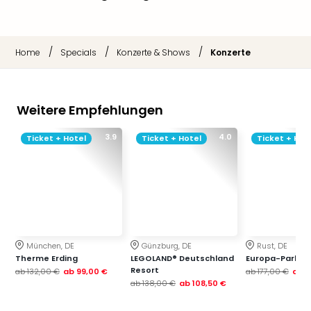
/
/
/
Home
Specials
Konzerte & Shows
Konzerte
Weitere Empfehlungen
3.9
4.0
Ticket + Hotel
Ticket + Hotel
Ticket + Hot
München, DE
Günzburg, DE
Rust, DE
Therme Erding
LEGOLAND® Deutschland
Europa-Park
Resort
ab
132,00 €
ab
99,00 €
ab
177,00 €
ab
1
ab
138,00 €
ab
108,50 €