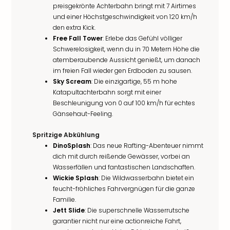
preisgekrönte Achterbahn bringt mit 7 Airtimes
und einer Höchstgeschwindigkeit von 120 km/h
den extra Kick.
Free Fall Tower
: Erlebe das Gefühl völliger
Schwerelosigkeit, wenn du in 70 Metern Höhe die
atemberaubende Aussicht genießt, um danach
im freien Fall wieder gen Erdboden zu sausen.
Sky Scream
: Die einzigartige, 55 m hohe
Katapultachterbahn sorgt mit einer
Beschleunigung von 0 auf 100 km/h für echtes
Gänsehaut-Feeling.
Spritzige Abkühlung
DinoSplash
: Das neue Rafting-Abenteuer nimmt
dich mit durch reißende Gewässer, vorbei an
Wasserfällen und fantastischen Landschaften.
Wickie Splash
: Die Wildwasserbahn bietet ein
feucht-fröhliches Fahrvergnügen für die ganze
Familie.
Jett Slide
: Die superschnelle Wasserrutsche
garantier nicht nur eine actionreiche Fahrt,