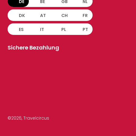
DE
BE
GB
NL
DK
AT
CH
FR
ES
IT
PL
PT
Sichere Bezahlung
©
2026
, Travelcircus