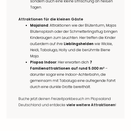
sondern auch eine kleine Erfrischung an heißen
Tagen.
Attraktionen für die kleinen Gäste
Majaland
: Attraktionen wie der Blütenturm, Majas
Blütensplash oder der Schmetterlingsflug bringen
Kinderaugen zum Leuchten. Hier treffen die Kinder
außerdem auf ihre
Lieblingshelden
wie Wickie,
Heidi, Tabaluga, Holly und die berühmte Biene
Maja.
Plopsa Indoor
: Hier erwarten dich
7
Familienattraktionen auf rund 5.000 m²
–
darunter sogar eine Indoor-Achterbahn, die
gemeinsam mit Tabaluga eine aufregende Fahrt
durch eine dunkle Grotte bereithält.
Buche jetzt deinen Freizeitparkbesuch im Plopsaland
Deutschland und entdecke
viele weitere Attraktionen
!