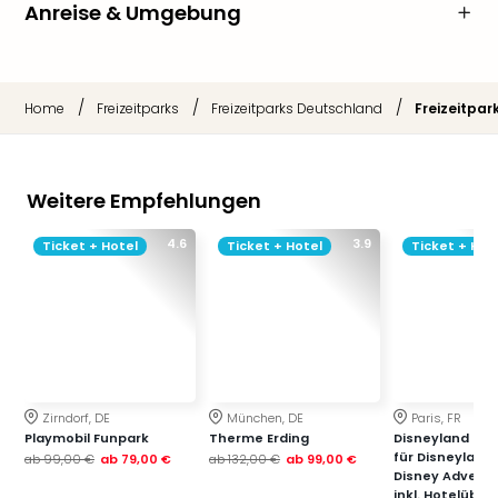
Anreise & Umgebung
/
/
/
Home
Freizeitparks
Freizeitparks Deutschland
Freizeitpar
Weitere Empfehlungen
4.6
3.9
Ticket + Hotel
Ticket + Hotel
Ticket + Hot
Zirndorf, DE
München, DE
Paris, FR
Playmobil Funpark
Therme Erding
Disneyland Paris
für Disneyland
ab
99,00 €
ab
79,00 €
ab
132,00 €
ab
99,00 €
Disney Advent
inkl. Hotelübe