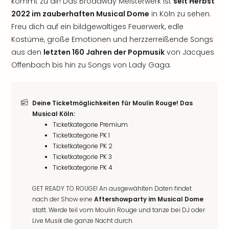
kommt zu dir! Das Broadway Meisterwerk ist
seit Herbst
2022 im zauberhaften Musical Dome
in Köln zu sehen.
Freu dich auf ein bildgewaltiges Feuerwerk, edle
Kostüme, große Emotionen und herzzerreißende Songs
aus den
letzten 160 Jahren der Popmusik
von Jacques
Offenbach bis hin zu Songs von Lady Gaga.
Deine Ticketmöglichkeiten für Moulin Rouge! Das
Musical Köln:
Ticketkategorie Premium
Ticketkategorie PK 1
Ticketkategorie PK 2
Ticketkategorie PK 3
Ticketkategorie PK 4
GET READY TO ROUGE! An ausgewählten Daten findet
nach der Show eine
Aftershowparty im Musical Dome
statt. Werde teil vom Moulin Rouge und tanze bei DJ oder
Live Musik die ganze Nacht durch.