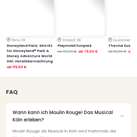
Paris, FR
Zirndorf, DE
Euskirchen, DE
Disneyland Paris: Eintritt
Playmobil Funpark
Therme Euskir
für Disneyland® Park &
ab
99,00 €
ab
79,00 €
ab
115,00 €
ab
7
Disney Adventure World
inkl. Hotelübernachtung
ab
119,00 €
FAQ
Wann kann ich Moulin Rouge! Das Musical
Köln erleben?
Moulin Rouge als Musical in Köln wird mehrmals die