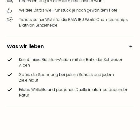
Übernachtung im Premium Hotel deiner Wahl
Weitere Extras wie Frühstück, je nach gewähltem Hotel
Tickets deiner Wahl für die BMW IBU World Championships
Biathlon Lenzerheide
Was wir lieben
Kombiniere Biathlon-Action mit der Ruhe der Schweizer
Alpen
Spüre die Spannung bei jedem Schuss und jedem
Zieleinlauf
Erlebe Weltelite und packende Duelle in atemberaubender
Natur