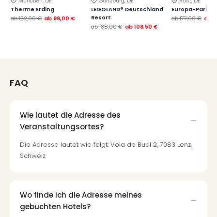
München, DE
Günzburg, DE
Rust, DE
Therme Erding
LEGOLAND® Deutschland
Europa-Park
Resort
ab
132,00 €
ab
99,00 €
ab
177,00 €
ab
1
ab
138,00 €
ab
108,50 €
FAQ
Wie lautet die Adresse des
Veranstaltungsortes?
Die Adresse lautet wie folgt: Voia da Bual 2, 7083 Lenz,
Schweiz
Wo finde ich die Adresse meines
gebuchten Hotels?