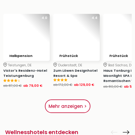
4.0
4.4
Halbpension
Frühstück
Frühstück
Teistungen, DE
Duderstadt, DE
Bad Sachsa, DE
Victor's Residenz-Hotel
Zum Löwen Designhotel
Haus Tonburg ink
Teistungenburg
Resort & Spa
Moonlight SPA im
s
Romantischen Wi
ab
172,00 €
ab
129,00 €
ab
87,00 €
ab
79,00 €
ab
80,00 €
ab
57
Mehr anzeigen >
Wellnesshotels entdecken