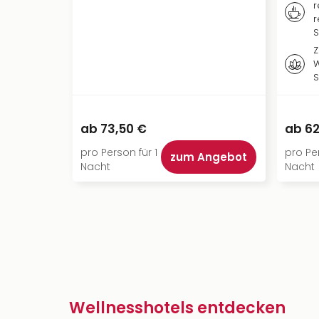
r
r
S
Z
W
ab
73,50 €
ab
62
pro Person für 1
pro Per
zum Angebot
Nacht
Nacht
Wellnesshotels entdecken