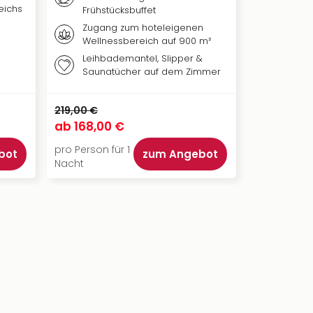
eichs
Frühstücksbuffet
Zugang zum hoteleigenen
Wellnessbereich auf 900 m²
Leihbademantel, Slipper &
Saunatücher auf dem Zimmer
219,00 €
ab
168,00 €
pro Person für 1
bot
zum Angebot
Nacht