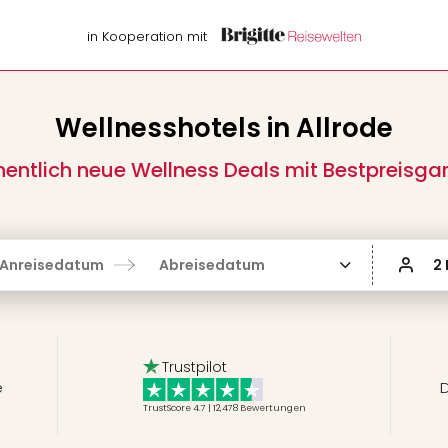
in Kooperation mit
Wellnesshotels in Allrode
entlich neue Wellness Deals mit Bestpreisgar
Anreisedatum
Abreisedatum
2
Trustpilot
e
D
TrustScore 4.7 | 12,478
Bewertungen