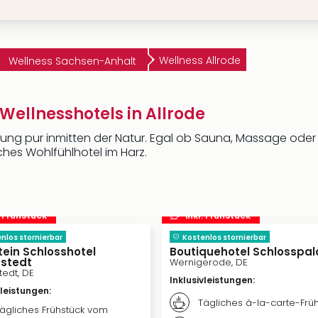
Wellness Allrode
Wellness Sachsen-Anhalt
Wellnesshotels in Allrode
rholung pur inmitten der Natur. Egal ob Sauna, Massage oder
iches Wohlfühlhotel im Harz.
. Frühstück
inkl. Frühstück
nlos stornierbar
Kostenlos stornierbar
tein Schlosshotel
Boutiquehotel Schlosspal
nstedt
Wernigerode, DE
tedt, DE
Inklusivleistungen
:
vleistungen
:
Tägliches à-la-carte-Frü
ägliches Frühstück vom