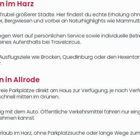
on im Harz
Trubel größerer Städte. Hier findest du echte Erholung oh
, Bergwiesen und vorbei an Naturhighlights wie Mammut
d legen Wert auf persönlichen Service sowie individuelle Bet
es Aufenthalts bei Travelcircus.
usflugsziele wie Brocken, Quedlinburg oder den Hexentanz
.
 in Allrode
freie Parkplätze direkt am Haus zur Verfügung, je nach Ver
chnell mitten im Grünen.
ig mit dem Auto. Öffentliche Verkehrsmittel fahren nur ei
nehmen kannst.
urlaub im Harz, ohne Parkplatzsuche oder lange Wege zum 