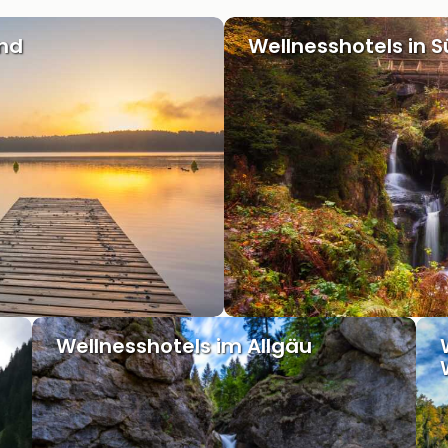
and
Wellnesshotels in 
Wellnesshotels im Allgäu