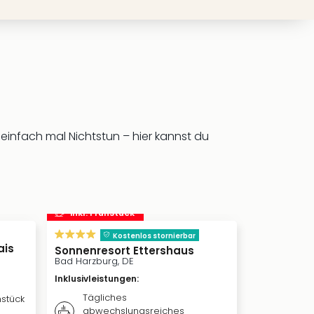
 einfach mal Nichtstun – hier kannst du
inkl. Frühstück
Kostenlos stornierbar
ais
Sonnenresort Ettershaus
Bad Harzburg, DE
Inklusivleistungen
:
Tägliches
hstück
abwechslungsreiches