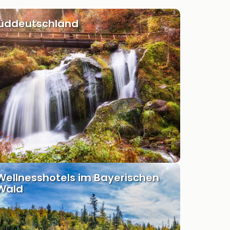
Süddeutschland
Wellnesshotels im Bayerischen
Wald