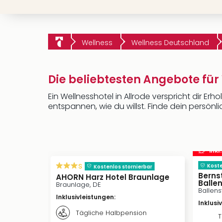
Wellness
Wellness Deutschland
Die beliebtesten Angebote für 
Ein Wellnesshotel in Allrode verspricht dir E
entspannen, wie du willst. Finde dein persönl
inkl
s
Koste
Kostenlos stornierbar
Berns
AHORN Harz Hotel Braunlage
Balle
Braunlage, DE
Ballens
Inklusivleistungen
:
Inklusi
Tägliche Halbpension
T