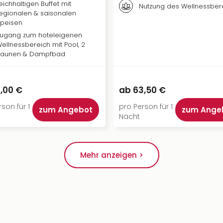
eichhaltigen Buffet mit
Nutzung des Wellnessber
egionalen & saisonalen
peisen
ugang zum hoteleigenen
ellnessbereich mit Pool, 2
Saunen & Dampfbad
,00 €
ab
63,50 €
son für 1
pro Person für 1
zum Angebot
zum Ange
Nacht
Mehr anzeigen >