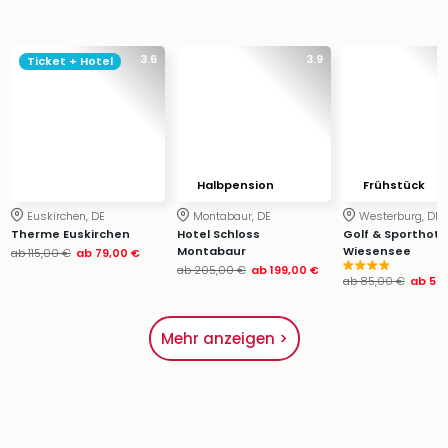
3.6
3.9
Ticket + Hotel
Halbpension
Frühstück
Euskirchen, DE
Montabaur, DE
Westerburg, DE
Therme Euskirchen
Hotel Schloss
Golf & Sporthote
Montabaur
Wiesensee
ab
115,00 €
ab
79,00 €
ab
205,00 €
ab
199,00 €
ab
85,00 €
ab
59,
Mehr anzeigen >