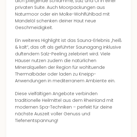
dich pflegende Schlamme, Salz und Öl in einer
privaten Suite. Auch Moorpackungen aus
Naturmoor oder ein Molke-Wohlfühlbad mit
Mandelöl schenken deiner Haut neue
Geschmeidigkeit.
Ein weiteres Highlight ist das Sauna-Erlebnis „heiß
& kalt“, das oft als geführter Saunagang inklusive
duftendem Salz-Peeling zelebriert wird. Viele
Häuser nutzen zudem die natürlichen
Mineralquellen der Region für wohltuende
Thermalbäder oder laden zu Kneipp-
Anwendungen in mediterranem Ambiente ein.
Diese vielfältigen Angebote verbinden
traditionelle Heilmittel aus dem Rheinland mit
modernen Spa-Techniken – perfekt für deine
nächste Auszeit voller Genuss und
Tiefenentspannung!