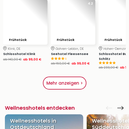
4.2
Frühstück
Frühstück
Frühstück
Klink, DE
Gohren-Lebbin, DE
Hohen-Demzin, 
Schlosshotel Klink
Seehotel Fleesensee
Schlosshotel Bur
s
Schlitz
ab
140,00 €
ab
99,00 €
ab
160,00 €
ab
99,00 €
ab
233,00 €
ab
14
Mehr anzeigen >
Wellnesshotels entdecken
Wellnesshotels in
Wellnesshotel
Ostdeutschland
Süddeutschl