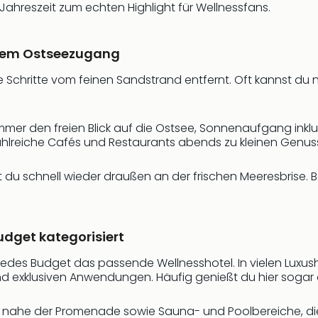
ahreszeit zum echten Highlight für Wellnessfans.
ektem Ostseezugang
ge Schritte vom feinen Sandstrand entfernt. Oft kannst 
mer den freien Blick auf die Ostsee, Sonnenaufgang inklus
hlreiche Cafés und Restaurants abends zu kleinen Genu
u schnell wieder draußen an der frischen Meeresbrise. Be
udget kategorisiert
für jedes Budget das passende Wellnesshotel. In vielen Lu
 exklusiven Anwendungen. Häufig genießt du hier sogar d
 nahe der Promenade sowie Sauna- und Poolbereiche, die m