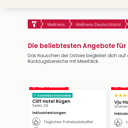
Wellness
Wellness Deutschland
Die beliebtesten Angebote für 
Das Rauschen der Ostsee begleitet dich auf 
Rückzugsbereiche mit Meerblick.
inkl. Frühstück
inkl
Kostenlos stornierbar
Cliff Hotel Rügen
Vju H
Sellin, DE
Gohren
Inklusivleistungen
:
Inklusi
Tägliches Frühstücksbuffet
T