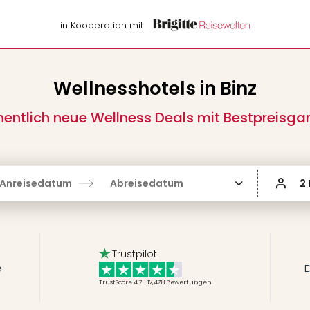
in Kooperation mit
Wellnesshotels in Binz
entlich neue Wellness Deals mit Bestpreisgar
Anreisedatum
Abreisedatum
2
Trustpilot
e
D
TrustScore 4.7 | 12,478
Bewertungen