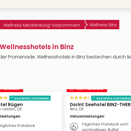
Wellness Binz
Wellness Mecklenburg-Vorpommern
Wellnesshotels in Binz
der Promenade. Wellnesshotels in Binz bestechen durch l
. Frühstück
inkl. Frühstück
s
Kostenlos stornierbar
Kostenlos stornierbar
otel Rügen
Dorint Seehotel BINZ-THE
-Lebbin, DE
Binz, DE
vleistungen
:
Inklusivleistungen
:
Tägliches Frühstück vom
ägliches Frühstück
reichhaltigen Buffet