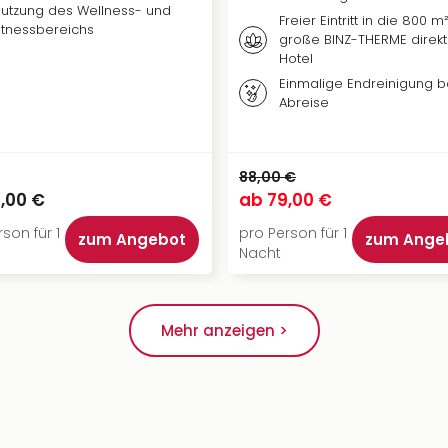
utzung des Wellness- und
Freier Eintritt in die 800 m
itnessbereichs
große BINZ-THERME direkt
Hotel
Einmalige Endreinigung b
Abreise
88,00 €
,00 €
ab
79,00 €
son für 1
pro Person für 1
zum Angebot
zum Ange
Nacht
Mehr anzeigen >