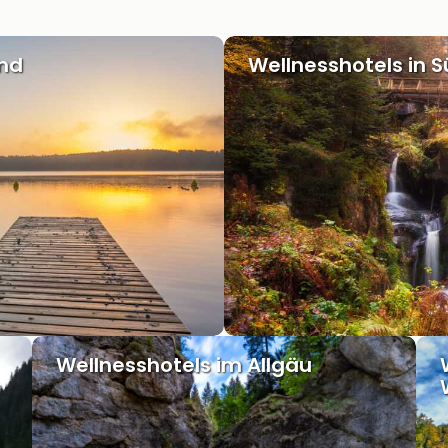
and
Wellnesshotels in 
Wellnesshotels im Allgäu