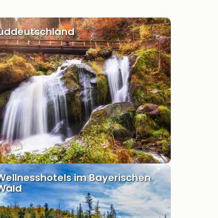
Süddeutschland
Wellnesshotels im Bayerischen
Wald