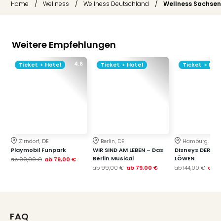
/
/
/
Home
Wellness
Wellness Deutschland
Wellness Sachsen
Weitere Empfehlungen
4.6
Ticket + Hotel
Ticket + Hotel
Ticket + Hot
Zirndorf, DE
Berlin, DE
Hamburg, DE
Playmobil Funpark
WIR SIND AM LEBEN – Das
Disneys DER KÖ
Berlin Musical
LÖWEN
ab
99,00 €
ab
79,00 €
ab
99,00 €
ab
79,00 €
ab
144,00 €
ab
1
FAQ