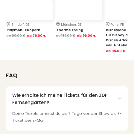
Zirndorf, DE
München, DE
Paris, FR
Playmobil Funpark
Therme Erding
Disneyland Paris
für Disneyland
ab
99,00 €
ab
79,00 €
ab
132,00 €
ab
99,00 €
Disney Advent
inkl. Hotelübe
ab
119,00 €
FAQ
Wie erhalte ich meine Tickets für den ZDF
Fernsehgarten?
Deine Tickets erhältst du bis 7 Tage vor der Show als E-
Ticket per E-Mail.