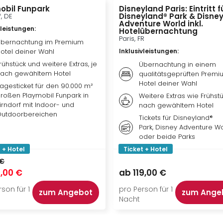
obil Funpark
Disneyland Paris: Eintritt f
Disneyland® Park & Disne
f, DE
Adventure World inkl.
vleistungen
:
Hotelübernachtung
Paris, FR
bernachtung im Premium
otel deiner Wahl
Inklusivleistungen
:
rühstück und weitere Extras, je
Übernachtung in einem
ach gewähltem Hotel
qualitätsgeprüften Premi
Hotel deiner Wahl
agesticket für den 90.000 m²
roßen Playmobil Funpark in
Weitere Extras wie Frühstü
irndorf mit Indoor- und
nach gewähltem Hotel
utdoorbereichen
Tickets für Disneyland®
Park, Disney Adventure W
oder beide Parks
 + Hotel
Ticket + Hotel
 €
,00 €
ab
119,00 €
son für 1
pro Person für 1
zum Angebot
zum Ange
Nacht