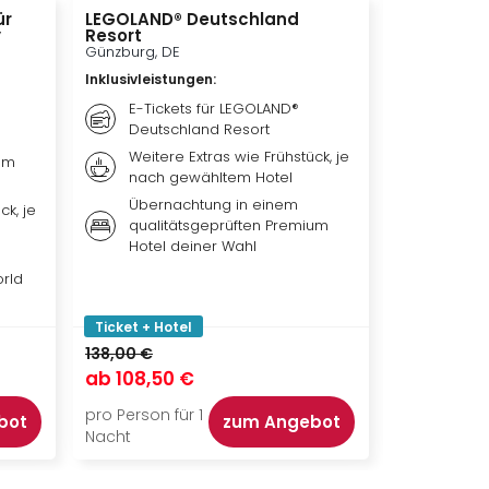
ür
LEGOLAND® Deutschland
Die Schön
y
Resort
Das Musica
Günzburg, DE
Wien, AT
Inklusivleistungen
:
Inklusivleis
E-Tickets für LEGOLAND®
Übern
Deutschland Resort
Hotel 
Weitere Extras wie Frühstück, je
Frühst
um
nach gewähltem Hotel
nach 
Übernachtung in einem
Ticket
ck, je
qualitätsgeprüften Premium
Biest 
Hotel deiner Wahl
Theat
orld
Ticket + Hotel
Ticket + Ho
138,00 €
217,00 €
ab
108,50 €
ab
173,50
pro Person für 1
pro Person f
bot
zum Angebot
Nacht
Nacht