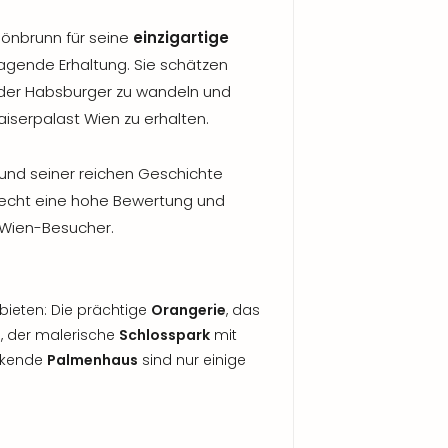
önbrunn für seine
einzigartige
agende Erhaltung. Sie schätzen
n der Habsburger zu wandeln und
aiserpalast Wien zu erhalten.
und seiner reichen Geschichte
recht eine hohe Bewertung und
n Wien-Besucher.
ieten: Die prächtige
Orangerie
, das
 der malerische
Schlosspark
mit
uckende
Palmenhaus
sind nur einige