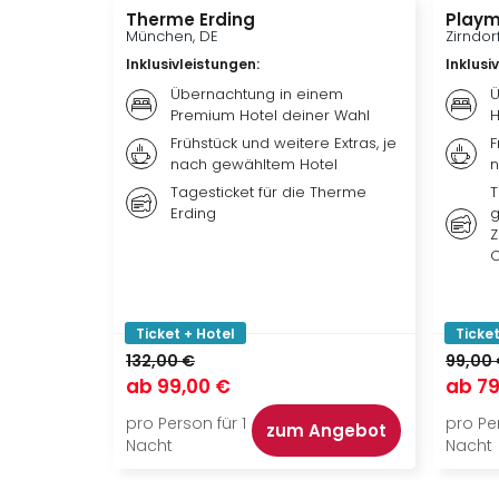
Therme Erding
Playm
München, DE
Zirndor
Inklusivleistungen
:
Inklusi
Übernachtung in einem
Ü
Premium Hotel deiner Wahl
H
Frühstück und weitere Extras, je
F
nach gewähltem Hotel
n
Tagesticket für die Therme
T
Erding
g
Z
O
Ticket + Hotel
Ticket
132,00 €
99,00
ab
99,00 €
ab
79
pro Person für 1
pro Per
zum Angebot
Nacht
Nacht