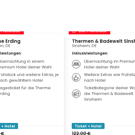
. Frühstück
inkl. Frühstück
e Erding
Thermen & Badewelt Sins
n, DE
Sinsheim, DE
vleistungen
:
Inklusivleistungen
:
bernachtung in einem
Übernachtung im Premiu
remium Hotel deiner Wahl
Hotel deiner Wahl
rühstück und weitere Extras, je
Weitere Extras wie Frühstü
ach gewähltem Hotel
nach Hotel
agesticket für die Therme
Ticketkategorie deiner Wa
rding
die Thermen & Badewelt
Sinsheim
 + Hotel
Ticket + Hotel
 €
122,00 €