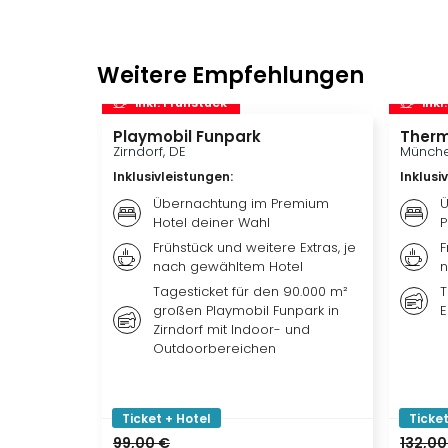
Weitere Empfehlungen
inkl. Frühstück
inkl
Playmobil Funpark
Therm
Zirndorf, DE
Münche
Inklusivleistungen
:
Inklusi
Übernachtung im Premium
Ü
Hotel deiner Wahl
P
Frühstück und weitere Extras, je
F
nach gewähltem Hotel
n
Tagesticket für den 90.000 m²
T
großen Playmobil Funpark in
E
Zirndorf mit Indoor- und
Outdoorbereichen
Ticket + Hotel
Ticket
99,00 €
132,00