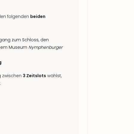
 den folgenden
beiden
ugang zum Schloss, den
t dem Museum
Nymphenburger
g
ng zwischen
3 Zeitslots
wählst,
: