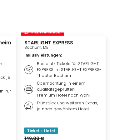
inkl. Frühstück
inkl. Frü
heim
STARLIGHT EXPRESS
Disneyland 
Disneylan
Bochum, DE
Adventure 
Inklusivleistungen
:
Hotelübe
Paris, FR
m
Bestplatz Tickets für STARLIGHT
EXPRESS im STARLIGHT EXPRESS-
Inklusivleis
Theater Bochum
ck, je
Übern
Übernachtung in einem
qualit
qualitätsgeprüften
Hotel 
hl für
Premium Hotel nach Wahl
Weiter
Frühstück und weiteren Extras,
nach 
je nach gewähltem Hotel
Ticket
Park, 
oder b
Ticket + Hotel
Ticket + Ho
149,00 €